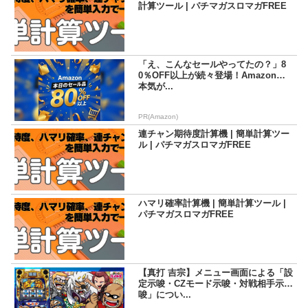
計算ツール | パチマガスロマガFREE
「え、こんなセールやってたの？」8
0％OFF以上が続々登場！Amazonの
本気が...
PR(Amazon)
連チャン期待度計算機 | 簡単計算ツー
ル | パチマガスロマガFREE
ハマリ確率計算機 | 簡単計算ツール |
パチマガスロマガFREE
【真打 吉宗】メニュー画面による「設
定示唆・CZモード示唆・対戦相手示
唆」につい...