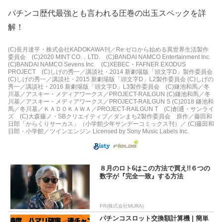
パチンコ歴代最強とも言われる圧巻の出玉スペックを詳
解！
(C)長月達平・株式会社KADOKAWA刊／Re:ゼロから始める異世界生活製作
委員会 (C)2020 MINT CO.，LTD. (C)BANDAI NAMCO Entertainment Inc.
(C)BANDAI NAMCO Sevens Inc. (C)XEBEC・FAFNER EXODUS
PROJECT (C)しげの秀一／講談社・2014 新劇場版「頭文字D」製作委員会
(C)しげの秀一／講談社・2015 新劇場版「頭文字D」L2製作委員会 (C)しげの
秀一／講談社・2016 新劇場版「頭文字D」L3製作委員会 (C)鎌池和馬／冬
川基／アスキー・メディアワークス／PROJECT-RAILGUN (C)鎌池和馬／冬
川基／アスキー・メディアワークス／PROJECT-RAILGUN S (C)2018 鎌池和
馬／冬川基／ＫＡＤＯＫＡＷＡ／PROJECT-RAILGUN T (C)創通・サンライ
ズ (C)大森藤ノ・SBクリエイティブ／ダンまち2製作委員会 原作／藤田和
日郎「からくりサーカス」（小学館少年サンデーコミックス刊）／ (C)藤田和
日郎・小学館／ツインエンジン Licensed by Sony Music Labels Inc.
８月のロト6はこの方法で買え!!６つの
数字が『完全一致』する方法
PR(株式会社MURA)
パチンコスロット交換額計算機 | 簡単