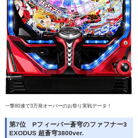
一撃80連で3万発オーバーのお祭り実戦データ！
第7位 Pフィーバー蒼穹のファフナー3
EXODUS 超蒼穹3800ver.