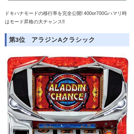
ドキハナモードの移行率を完全公開! 400or700Gハマリ時
はモード昇格の大チャンス!!
第3位 アラジンAクラシック