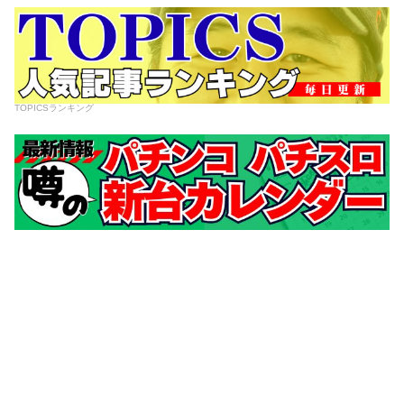
TOPICSランキング