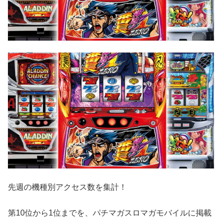
先週の機種別アクセス数を集計！
第10位から1位までを、パチマガスロマガモバイルに掲載