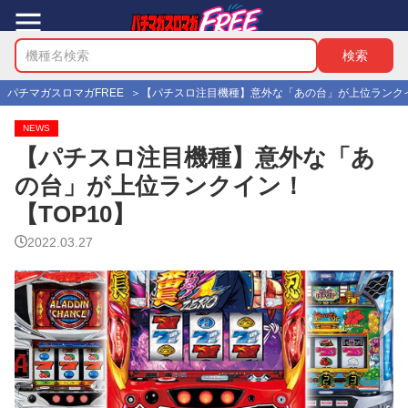
パチマガスロマガFREE
【パチスロ注目機種】意外な「あの台」が上位ランクイ
NEWS
【パチスロ注目機種】意外な「あ
の台」が上位ランクイン！
【TOP10】
2022.03.27