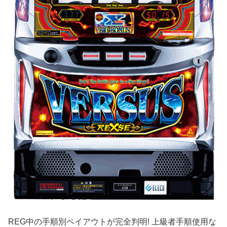
REG中の手順別ペイアウトが完全判明! 上級者手順使用な