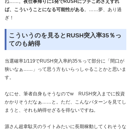
ね……。
夜仕事帰りに1発でRUSHにブチこめさえすれ
ば、こういうことになる可能性がある
。……夢、あり過
ぎ！
こういうのを見るとRUSH突入率35％っ
てのも納得
当選確率1/119でRUSH突入率約35％って部分に「間口が
狭いなぁ……」って思う方もいらっしゃることかと思いま
す。
なにせ、筆者自身もそうなのでw RUSH突入までに投資
かかりそうだなぁ……と。ただ、こんなパターンを見てし
まうと、それも納得せざるを得ないですね。
源さん超韋駄天のライトみたいに長期稼動してくれそうな