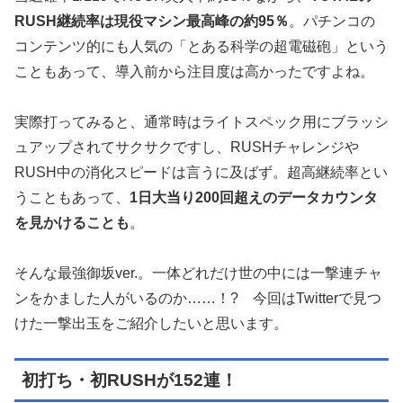
RUSH継続率は現役マシン最高峰の約95％
。パチンコの
コンテンツ的にも人気の「とある科学の超電磁砲」という
こともあって、導入前から注目度は高かったですよね。
実際打ってみると、通常時はライトスペック用にブラッシ
ュアップされてサクサクですし、RUSHチャレンジや
RUSH中の消化スピードは言うに及ばず。超高継続率とい
うこともあって、
1日大当り200回超えのデータカウンタ
を見かけることも
。
そんな最強御坂ver.。一体どれだけ世の中には一撃連チャ
ンをかました人がいるのか……！?
今回はTwitterで見つ
けた一撃出玉をご紹介したいと思います。
初打ち・初RUSHが152連！