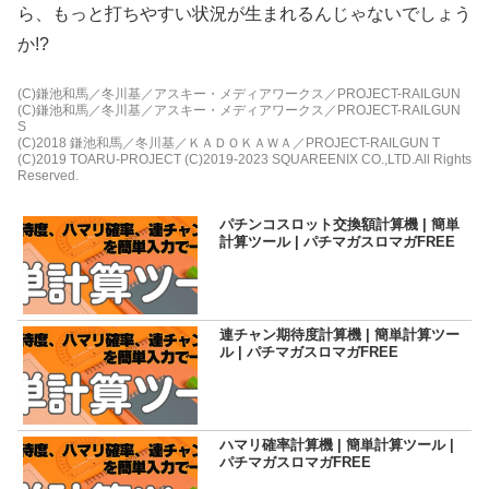
ら、もっと打ちやすい状況が生まれるんじゃないでしょう
か!?
(C)鎌池和馬／冬川基／アスキー・メディアワークス／PROJECT-RAILGUN
(C)鎌池和馬／冬川基／アスキー・メディアワークス／PROJECT-RAILGUN
S
(C)2018 鎌池和馬／冬川基／ＫＡＤＯＫＡＷＡ／PROJECT-RAILGUN T
(C)2019 TOARU-PROJECT (C)2019-2023 SQUAREENIX CO.,LTD.All Rights
Reserved.
パチンコスロット交換額計算機 | 簡単
計算ツール | パチマガスロマガFREE
連チャン期待度計算機 | 簡単計算ツー
ル | パチマガスロマガFREE
ハマリ確率計算機 | 簡単計算ツール |
パチマガスロマガFREE