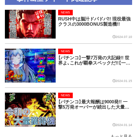
NEWS
RUSH中は脳汁ドパドパ!! 現役最強
クラスの3000BONUS製造機!!
2024.07.10
NEWS
【パチンコ】一撃7万発の大記録!! 世
界よ、これが覇拳スペックだ!!【一撃
神出玉ツイート】
2024.01.15
NEWS
【パチンコ】最大報酬は9000発!! 一
撃5万発オーバーが続出した大量獲
得マシン!!【一撃神出玉ツイート】
2024.01.14
もっと見る