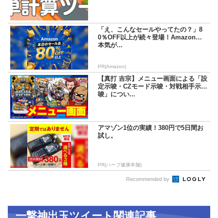
「え、こんなセールやってたの？」8
0％OFF以上が続々登場！Amazonの
本気が...
PR(Amazon)
【真打 吉宗】メニュー画面による「設
定示唆・CZモード示唆・対戦相手示
唆」につい...
アマゾン1位の実績！380円で5日間お
試し。
PR(ハーブ健康本舗)
Recommended by
一撃神出玉ツイート関連記事