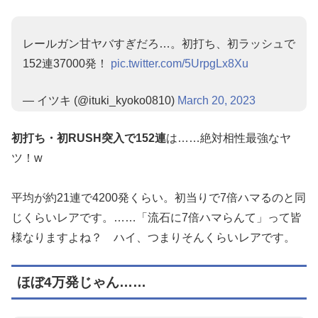
レールガン甘ヤバすぎだろ…。初打ち、初ラッシュで
152連37000発！
pic.twitter.com/5UrpgLx8Xu
— イツキ (@ituki_kyoko0810)
March 20, 2023
初打ち・初RUSH突入で152連
は……絶対相性最強なヤ
ツ！w
平均が約21連で4200発くらい。初当りで7倍ハマるのと同
じくらいレアです。……「流石に7倍ハマらんて」って皆
様なりますよね？ ハイ、つまりそんくらいレアです。
ほぼ4万発じゃん……