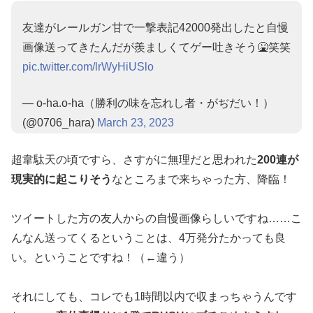
友達がレールガン甘で一撃表記42000発出したと自慢
画像送ってきたんだが羨ましくてゲー吐きそう🤮笑笑
pic.twitter.com/lrWyHiUSlo
— o-ha.o-ha（勝利の味を忘れし者・がぢだい！）
(@0706_hara)
March 23, 2023
超韋駄天の頃ですら、さすがに無理だと思われた
200連が
現実的に起こりそう
なところまで来ちゃった方、降臨！
ツイートした方の友人からの自慢画像らしいですね……こ
んなん送ってくるということは、4万発分たかっても良
い。ということですね！（←違う）
それにしても、コレでも1時間以内で収まっちゃうんです