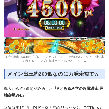
▲最強御坂RUSHの「プレミアムカットイン」。種類は多いですが、継続率
を考えるとコンプも無理ゲーじゃない……ッ！▲
メイン出玉約200個なのに万発余裕てw
導入から約2週間が経過した
『Pとある科学の超電磁砲 最
強御坂ver.』
当選確率1/119でRUSH突入率約35％ながら、
TOTALの