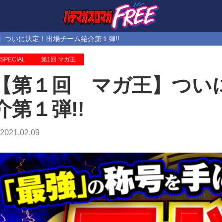
】ついに決定！出場チーム紹介第１弾!!
SPECIAL
第1回 マガ王
【第１回 マガ王】つい
介第１弾!!
2021.02.09