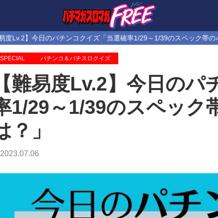
易度Lv.2】今日のパチンコクイズ「当選確率1/29～1/39のスペック帯
SPECIAL
パチンコ＆パチスロクイズ
【難易度Lv.2】今日の
率1/29～1/39のスペ
は？」
2023.07.06