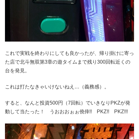
これで実戦を終わりにしても良かったが、帰り掛けに寄っ
た店で北斗無双第3章の遊タイムまで残り300回転近くの
台を発見。
これは打たなきゃいけないねえ…（義務感）。
すると、なんと投資500円（7回転）でいきなりPKZが発
動して当たった！ うおおおぉぉ僥倖!! PKZ!! PKZ!!!