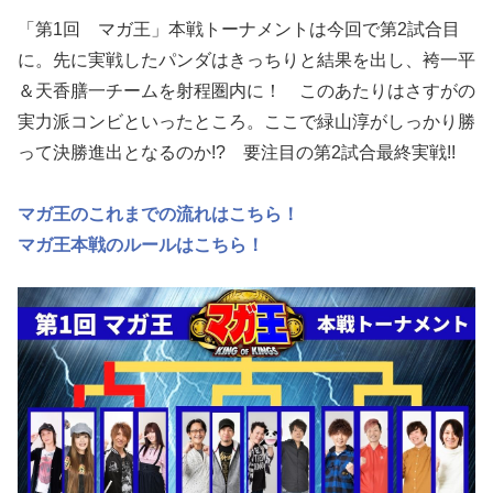
「第1回 マガ王」本戦トーナメントは今回で第2試合目
に。先に実戦したパンダはきっちりと結果を出し、袴一平
＆天香膳一チームを射程圏内に！ このあたりはさすがの
実力派コンビといったところ。ここで緑山淳がしっかり勝
って決勝進出となるのか!? 要注目の第2試合最終実戦!!
マガ王のこれまでの流れはこちら！
マガ王本戦のルールはこちら！