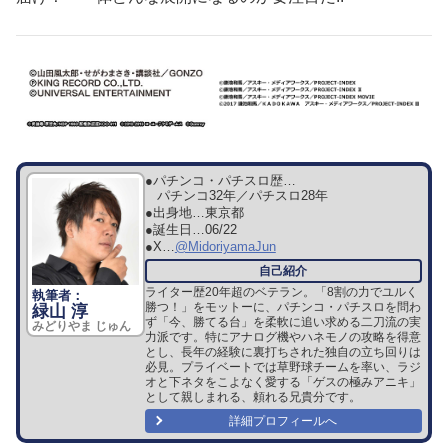
●パチンコ・パチスロ歴…
パチンコ32年／パチスロ28年
●出身地…
東京都
●誕生日…
06/22
●X…
@MidoriyamaJun
ライター歴20年超のベテラン。「8割の力でユルく
勝つ！」をモットーに、パチンコ・パチスロを問わ
緑山 淳
ず「今、勝てる台」を柔軟に追い求める二刀流の実
みどりやま じゅん
力派です。特にアナログ機やハネモノの攻略を得意
とし、長年の経験に裏打ちされた独自の立ち回りは
必見。プライベートでは草野球チームを率い、ラジ
オと下ネタをこよなく愛する「ゲスの極みアニキ」
として親しまれる、頼れる兄貴分です。
詳細プロフィールへ