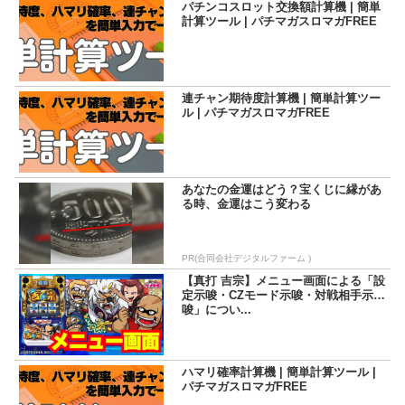
パチンコスロット交換額計算機 | 簡単
計算ツール | パチマガスロマガFREE
連チャン期待度計算機 | 簡単計算ツー
ル | パチマガスロマガFREE
あなたの金運はどう？宝くじに縁があ
る時、金運はこう変わる
PR(合同会社デジタルファーム )
【真打 吉宗】メニュー画面による「設
定示唆・CZモード示唆・対戦相手示
唆」につい...
ハマリ確率計算機 | 簡単計算ツール |
パチマガスロマガFREE