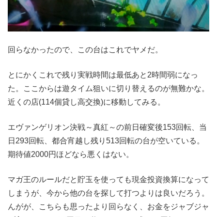
回らなかったので、この台はこれでヤメだ。
とにかくこれで残り実戦時間は最低あと2時間弱になっ
た。ここからは遊タイム狙いに切り替えるのが無難かな。
近くの店(114個貸し高交換)に移動してみる。
エヴァンゲリオン決戦～真紅～の前日確変後153回転、当
日293回転、都合宵越し残り513回転の台が空いている。
期待値2000円ほどなら悪くはない。
マガ王のルールだと貯玉を使っても現金投資換算になって
しまうが、今から他の台を探して打つよりは良いだろう。
んがが、こちらも思ったより回らなく、お金をジャブジャ