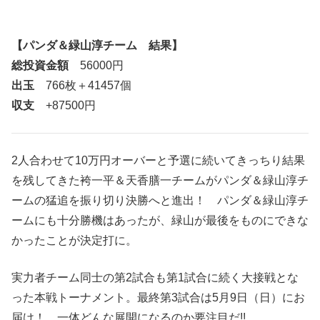
【パンダ＆緑山淳チーム 結果】
総投資金額
56000円
出玉
766枚＋41457個
収支
+87500円
2人合わせて10万円オーバーと予選に続いてきっちり結果
を残してきた袴一平＆天香膳一チームがパンダ＆緑山淳チ
ームの猛追を振り切り決勝へと進出！ パンダ＆緑山淳チ
ームにも十分勝機はあったが、緑山が最後をものにできな
かったことが決定打に。
実力者チーム同士の第2試合も第1試合に続く大接戦とな
った本戦トーナメント。最終第3試合は5月9日（日）にお
届け！ 一体どんな展開になるのか要注目だ!!