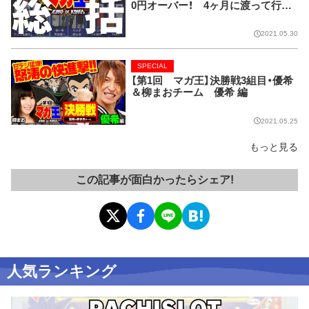
0円オーバー！ 4ヶ月に渡って行わ
れた全実戦を数字で振り返り!!
2021.05.30
SPECIAL
【第1回 マガ王】決勝戦3組目・優希
＆柳まおチーム 優希 編
2021.05.25
もっと見る
この記事が面白かったらシェア!
人気ランキング