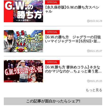
SPECIAL
【永久保存版】G.W.の勝ち方スペシ
ャル
2022.04.29
SPECIAL
【G.W.の勝ち方 ジャグラーの日狙
い・マイジャグラーⅢ】5月5日・並び
の多さに翻弄されながら…高設定ツ
モ勝負!!
2021.05.07
SPECIAL
【G.W.勝ち方 箸休めコラム】ネタな
のかマジなのか…ちょっと違う意味
で恐い話【ドテチン編】
2021.05.05
もっと見る
この記事が面白かったらシェア!