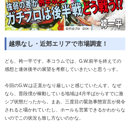
越県なし・近郊エリアで市場調査！
ども、袴一平です。本コラムでは、G.W.前半を終えての
感想と連休後半の展望を考察していきたいと思うっす。
今回のG.W.は正直かなり厳しいと感じていたんす。なぜ
なら、普段僕が稼動している地域は4月半ばからすでに激
シブ状態だったから。まあ、三度目の緊急事態宣言が発令
されると囁かれていたし、ホールも営業できるかわからな
いのでこの状況も致し方ないのかな。