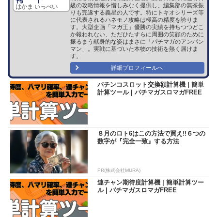
級の攻略情報を惜しみなく提供し、編集部の無茶振
はかま いっぺい
りも完遂する義星の人です。特にトキオシリーズ等
に代表されるハネモノ攻略は極高の精度を誇りま
す。大型企画「マガ王」優勝の実績を持ちつつどこ
か報われない、ただひたすらに周囲の笑顔のために
振るまう献身的な姿はまさに「パチマガのアンパン
マン」。実戦に基づいた本物の技術を熱く届けま
す。
詳細プロフィールへ
パチンコスロット交換額計算機 | 簡単
計算ツール | パチマガスロマガFREE
８月のロト6はこの方法で買え!!６つの
数字が『完全一致』する方法
PR(株式会社MURA)
連チャン期待度計算機 | 簡単計算ツー
ル | パチマガスロマガFREE