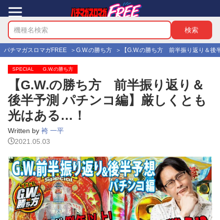
パチマガスロマガFREE
G.W.の勝ち方
【G.W.の勝ち方 前半振り返り＆
SPECIAL
G.W.の勝ち方
【G.W.の勝ち方 前半振り返り＆
後半予測 パチンコ編】厳しくとも
光はある…！
Written by
袴 一平
2021.05.03