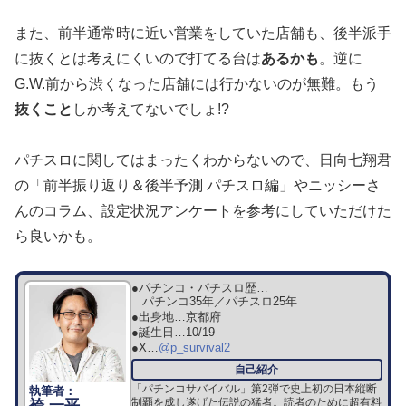
また、前半通常時に近い営業をしていた店舗も、後半派手
に抜くとは考えにくいので打てる台は
あるかも
。逆に
G.W.前から渋くなった店舗には行かないのが無難。もう
抜くこと
しか考えてないでしょ!?
パチスロに関してはまったくわからないので、日向七翔君
の「前半振り返り＆後半予測 パチスロ編」やニッシーさ
んのコラム、設定状況アンケートを参考にしていただけた
ら良いかも。
●パチンコ・パチスロ歴…
パチンコ35年／パチスロ25年
●出身地…
京都府
●誕生日…
10/19
●X…
@p_survival2
「パチンコサバイバル」第2弾で史上初の日本縦断
制覇を成し遂げた伝説の猛者。読者のために超有料
袴 一平