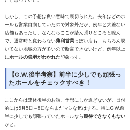
だと思っていた。
しかし、この予想は良い意味で裏切られた。去年はどのホ
ールも営業自粛していたので対象外だが、例年と大差ない
店舗もあったし、なんならここが踏ん張りどころと睨ん
で、通常時と変わらない
薄利営業
っぽい店も。もちろん覗
いてない地域の方が多いので断言できないけど、例年以上
に
ホールの強弱がわかれた
印象っす。
【G.W.後半考察】前半に少しでも頑張っ
たホールをチェックすべき！
ここからは連休後半のお話。予想にしか過ぎないが、日付
的には5月5日～8日ならまだマシな気はする。特にG.W.前
半に少しでも頑張っていたホールなら
期待できなくもない
かと。