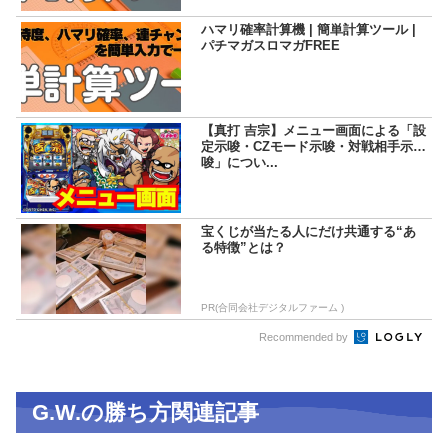
ハマリ確率計算機 | 簡単計算ツール |
パチマガスロマガFREE
【真打 吉宗】メニュー画面による「設
定示唆・CZモード示唆・対戦相手示
唆」につい...
宝くじが当たる人にだけ共通する“あ
る特徴”とは？
PR(合同会社デジタルファーム )
Recommended by
G.W.の勝ち方関連記事