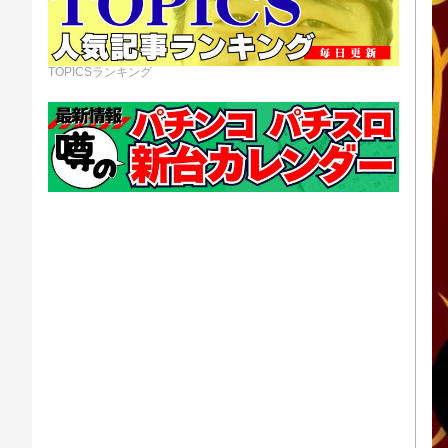
TOPICSランキング