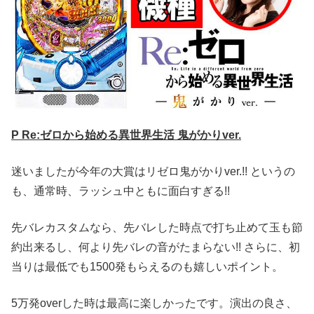
P Re:ゼロから始める異世界生活 鬼がかりver.
迷いましたが今年の大賞はリゼロ鬼がかりver.!! というの
も、通常時、ラッシュ中ともに面白すぎる!!
先バレカスタムなら、先バレした時点で打ち止めて玉も節
約出来るし、何より先バレの音がたまらない!! さらに、初
当りは最低でも1500発もらえるのも嬉しいポイント。
5万発overした時は最高に楽しかったです。演出の良さ、