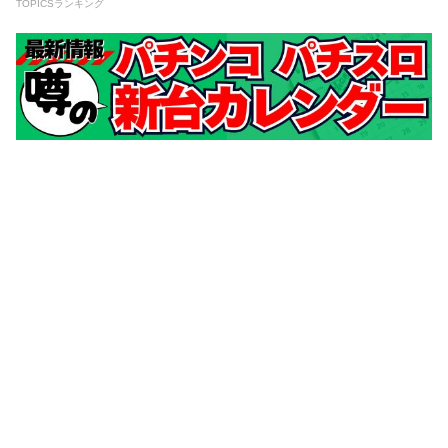
TOPICSランキング