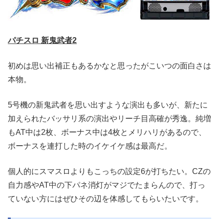
パチスロ 新鬼武者2
初めは思い出補正もあるかなと思ったがこいつの面白さは
本物。
5号機の新鬼武者を思い出すような演出も多いが、新たに
加えられたバッサリ系の演出やリーチ目高確が秀逸。純増
もAT中は2枚、ボーナス中は4枚とメリハリがあるので、
ボーナスを連打した時のイケイケ感は最高だ。
個人的にスマスロよりもこっちの設定6が打ちたい。CZの
自力感やAT中の下パネ消灯がマジでたまらんので、打っ
ていない方にはぜひその辺を体感してもらいたいです。