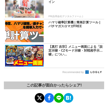
イン
PR(合同会社デジタルファーム )
ハマリ確率計算機 | 簡単計算ツール |
パチマガスロマガFREE
【真打 吉宗】メニュー画面による「設
定示唆・CZモード示唆・対戦相手示
唆」につい...
Recommended by
この記事が面白かったらシェア!