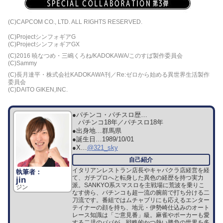
(C)CAPCOM CO., LTD. ALL RIGHTS RESERVED.
(C)ProjectシンフォギアG
(C)ProjectシンフォギアGX
(C)2016 暁なつめ・三嶋くろね/KADOKAWA/このすば製作委員会
(C)Sammy
(C)長月達平・株式会社KADOKAWA刊／Re:ゼロから始める異世界生活製作
委員会
(C)DAITO GIKEN,INC.
●パチンコ・パチスロ歴…
パチンコ18年／パチスロ18年
●出身地…
群馬県
●誕生日…
1989/10/01
●X…
@321_sky
イタリアンレストラン店長やキャバクラ店経営を経
て、ガチプロへと転身した異色の経歴を持つ実力
jin
派。SANKYO系スマスロを主戦場に荒波を乗りこ
ジン
なす傍ら、パチンコも超一流の腕前で打ち分ける二
刀流です。番組ではムチャブリにも応えるエンター
テイナーの顔を持ち、地元・伊勢崎仕込みのオート
レース知識は「ご意見番」級。麻雀やポーカーも愛
する二児のパパが、戦略的かつ熱い勝負の世界を多