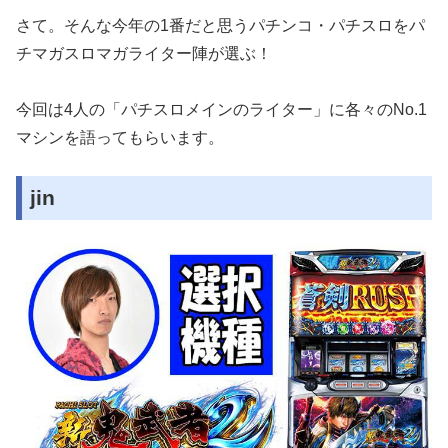
さて。そんな今年の1番だと思うパチンコ・パチスロをパ
チマガスロマガライター陣が選ぶ！
今回は4人の「パチスロメインのライター」に各々のNo.1
マシンを語ってもらいます。
jin