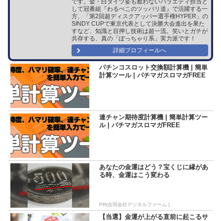
です。金・白タイツ姿も厭わないバラエティ担当と
して冠番組『わるぺこのツッパリ道』で活躍する一
方、「第2回超ディスクアッパー選手権HYPER」の
SINDY CUPで東京代表として決勝大会進出を果た
すなど、知識と目押し技術は超一流。笑いとガチが
共存する、真の「ぽっちゃり系」実力派です！
詳細プロフィールへ
パチンコスロット交換額計算機 | 簡単
計算ツール | パチマガスロマガFREE
連チャン期待度計算機 | 簡単計算ツー
ル | パチマガスロマガFREE
あなたの金運はどう？宝くじに縁があ
る時、金運はこう変わる
PR(合同会社デジタルファーム )
【当選】金運が上がる直前に起こるサ