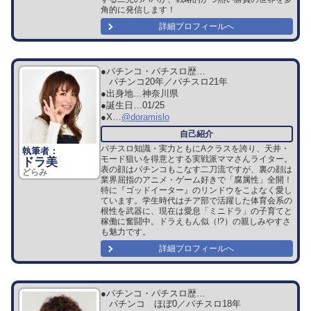
角的に発信します！
詳細プロフィールへ
●パチンコ・パチスロ歴…
パチンコ20年／パチスロ21年
●出身地…
神奈川県
●誕生日…
01/25
●X…
@doramislo
パチスロ知識・実力ともにAクラスを誇り、天井・
モード狙いを得意とする実戦派ママさんライター。
ドラ美
表の顔はパチンコもこなす二刀流ですが、裏の顔は
どらみ
業界屈指のアニメ・ゲーム好きで「腐属性」全開！
特に『ゴッドイーター』のリンドウをこよなく愛し
ています。学生時代はチア部で活躍した体育会系の
根性を武器に、現在は愛息「ミニドラ」の子育てと
稼働に奮闘中。ドラえもん似（!?）の親しみやすさ
も魅力です。
詳細プロフィールへ
●パチンコ・パチスロ歴…
パチンコ ほぼ0／パチスロ18年