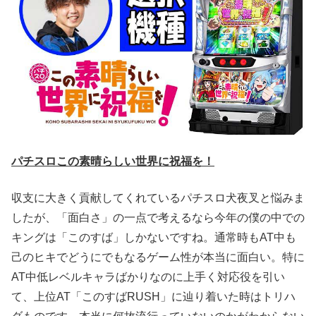
パチスロこの素晴らしい世界に祝福を！
収支に大きく貢献してくれているパチスロ犬夜叉と悩みま
したが、「面白さ」の一点で考えるなら今年の僕の中での
キングは「このすば」しかないですね。通常時もAT中も
己のヒキでどうにでもなるゲーム性が本当に面白い。特に
AT中低レベルキャラばかりなのに上手く対応役を引い
て、上位AT「このすばRUSH」に辿り着いた時はトリハ