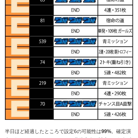
半日ほど経過したところで設定6の可能性は
99%
。確定演