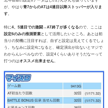
北斗宿命の設定6データはしのけんさんも扱っています
が、やはり
青7からのATは4連目以降ストッパーが入りま
す
。
特に
4、5連目での激闘→AT終了が多くなる
ので、ここは
設定6のみの推測要素
として活用したいところ。あとは初
当りの契機に注目すれば、自ずと設定は見えてくるでしょ
う。ちなみに設定4になると、確定演出が出ないとマジで
わからんレベルなので、設定4くらいありそうだなーって
打つのは
オススメ出来ません
。