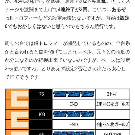
が、434Gの初当りが低確、通常での
2トキ直撃
。そしてス
テージを激闘まで上げて
4連終了が2回
。こいつ…
あるぞ
っ!!
トロフィーなどの設定示唆はないですが、内容は
設定
6でもおかしくはない
と思うのでもちろん続行です。
周りの台では銅トロフィーが頻発しているものの、全台系
かと言われると首を傾げてしまうレベル。元々どの程度の
配分になるのか把握出来ていないのですが、ベースは設定
2っぽいですね。とりあえず設定2否定さえ出たら安心し
て打てそうです。