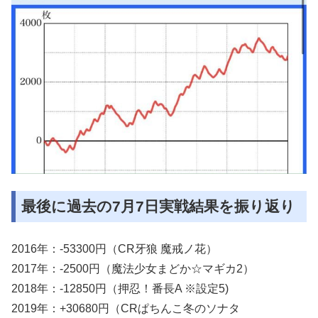
最後に過去の7月7日実戦結果を振り返り
2016年：-53300円（CR牙狼 魔戒ノ花）
2017年：-2500円（魔法少女まどか☆マギカ2）
2018年：-12850円（押忍！番長A ※設定5)
2019年：+30680円（CRぱちんこ冬のソナタ