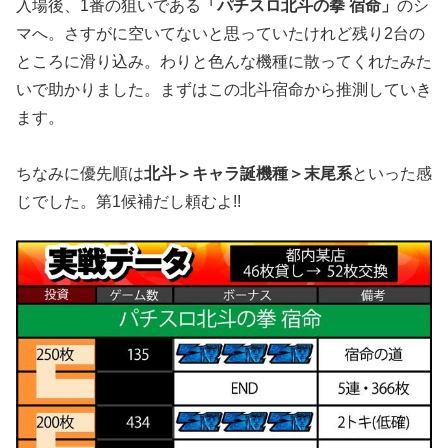
入場後、1番の狙いである
「パチスロ北斗の拳 宿命」
のシ
マへ。さすがに空いてないと思っていたけれど残り2台の
ところに滑り込み。わりと色んな機種に散ってくれたみた
いで助かりました。まずはこの北斗宿命から推測していき
ます。
ちなみに優先順は
北斗＞キャラ誕機種＞末尾系
といった感
じでした。第1候補だし頼むよ!!