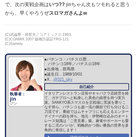
で、次の実戦企画は
いつ??
jinちゃん次もツモれると思う
から、早くやろうぜ
スロマガさんよw
(C)武論尊・原哲夫／コアミックス 1983,
(C)COAMIX 2007 版権許諾証YRG-121
(C)Sammy
●パチンコ・パチスロ歴…
パチンコ18年／パチスロ18年
●出身地…
群馬県
●誕生日…
1989/10/01
●X…
@321_sky
イタリアンレストラン店長やキャバクラ店経営を経
て、ガチプロへと転身した異色の経歴を持つ実力
jin
派。SANKYO系スマスロを主戦場に荒波を乗りこ
ジン
なす傍ら、パチンコも超一流の腕前で打ち分ける二
刀流です。番組ではムチャブリにも応えるエンター
テイナーの顔を持ち、地元・伊勢崎仕込みのオート
レース知識は「ご意見番」級。麻雀やポーカーも愛
する二児のパパが、戦略的かつ熱い勝負の世界を多
角的に発信します！