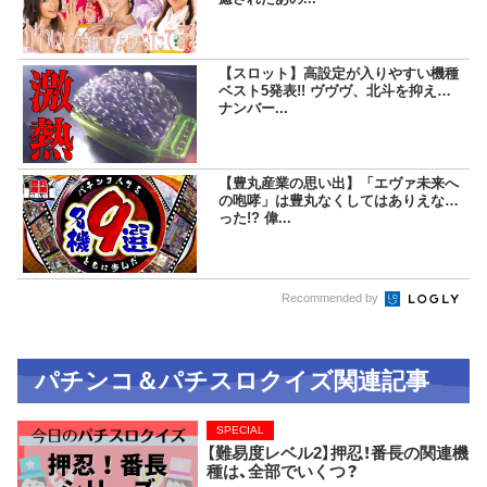
【スロット】高設定が入りやすい機種
ベスト5発表!! ヴヴヴ、北斗を抑えて
ナンバー...
【豊丸産業の思い出】「エヴァ未来へ
の咆哮」は豊丸なくしてはありえなか
った!? 偉...
Recommended by
パチンコ＆パチスロクイズ関連記事
SPECIAL
【難易度レベル2】押忍！番長の関連機
種は、全部でいくつ？