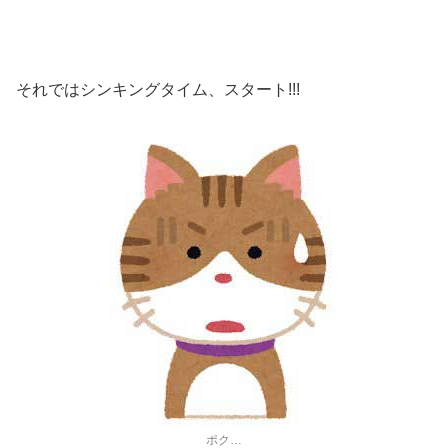
それではシンキングタイム、スタート!!!
ポク…