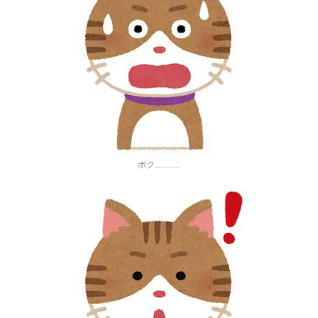
ポク………