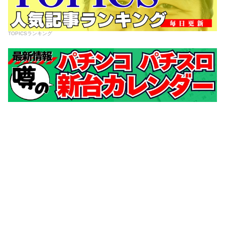
TOPICSランキング