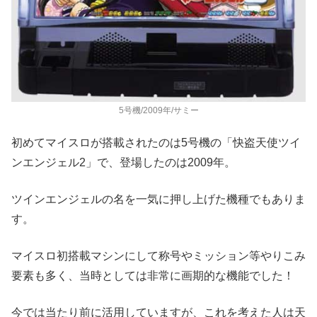
5号機/2009年/サミー
初めてマイスロが搭載されたのは5号機の「快盗天使ツイ
ンエンジェル2」で、登場したのは2009年。
ツインエンジェルの名を一気に押し上げた機種でもありま
す。
マイスロ初搭載マシンにして称号やミッション等やりこみ
要素も多く、当時としては非常に画期的な機能でした！
今では当たり前に活用していますが、これを考えた人は天