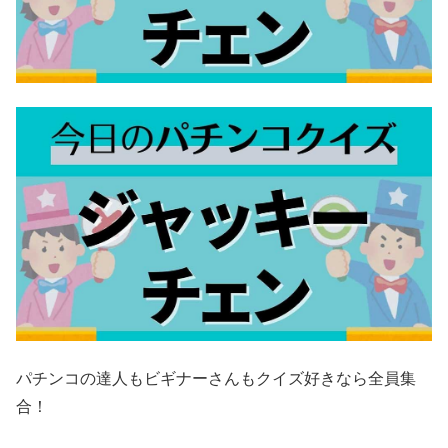
パチンコの達人もビギナーさんもクイズ好きなら全員集
合！