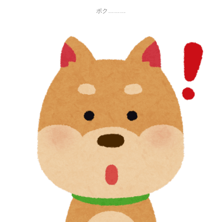
ポク………