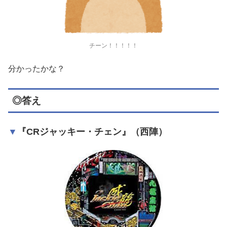
チーン！！！！！
分かったかな？
◎答え
『CRジャッキー・チェン』（西陣）