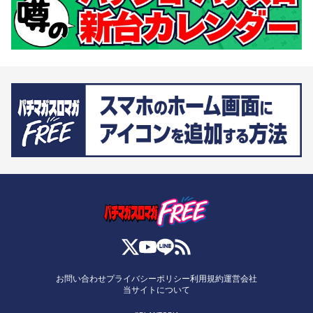
お問い合わせ
プライバシーポリシー
利用規約
運営会社
当サイトについて