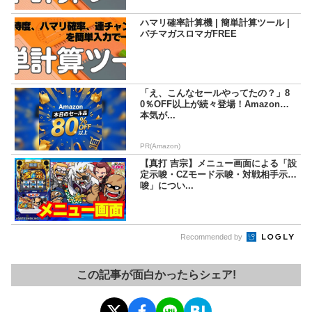
ハマリ確率計算機 | 簡単計算ツール |
パチマガスロマガFREE
「え、こんなセールやってたの？」8
0％OFF以上が続々登場！Amazonの
本気が...
PR(Amazon)
【真打 吉宗】メニュー画面による「設
定示唆・CZモード示唆・対戦相手示
唆」につい...
Recommended by
この記事が面白かったらシェア!