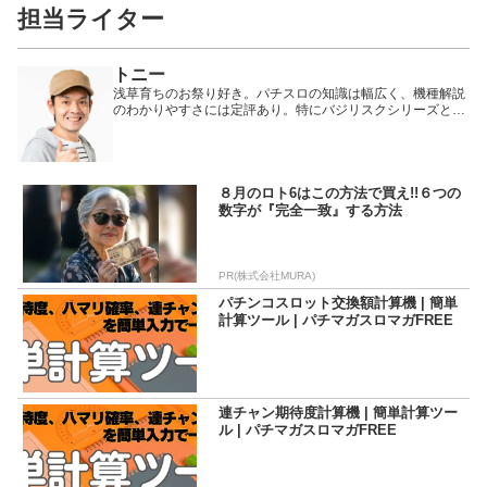
担当ライター
トニー
浅草育ちのお祭り好き。パチスロの知識は幅広く、機種解説
のわかりやすさには定評あり。特にバジリスクシリーズと
SLOT魔法少女まどか☆マギカシリーズがお気に入りで、知
識量は超トップクラス。ベテランなのに天然オトボケキャラ
なのも人気の証。トレードマークはCAP帽!
８月のロト6はこの方法で買え!!６つの
数字が『完全一致』する方法
PR(株式会社MURA)
パチンコスロット交換額計算機 | 簡単
計算ツール | パチマガスロマガFREE
連チャン期待度計算機 | 簡単計算ツー
ル | パチマガスロマガFREE