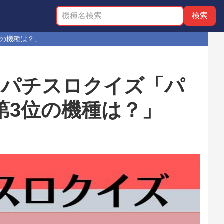
位の機種は？」
のパチスロクイズ「パ
第3位の機種は？」