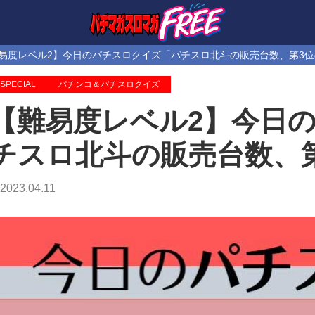
易度レベル2】今日のパチスロクイズ「パチスロ北斗の販売台数、第3
SPECIAL
パチンコ＆パチスロクイズ
【難易度レベル2】今日
チスロ北斗の販売台数、
2023.04.11