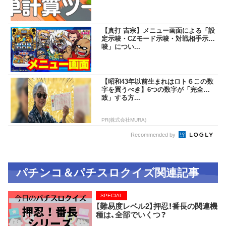
【真打 吉宗】メニュー画面による「設
定示唆・CZモード示唆・対戦相手示
唆」につい...
【昭和43年以前生まれはロト６この数
字を買うべき】6つの数字が「完全一
致」する方...
PR(株式会社MURA)
Recommended by
パチンコ＆パチスロクイズ関連記事
SPECIAL
【難易度レベル2】押忍！番長の関連機
種は、全部でいくつ？