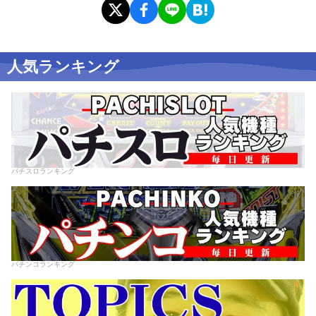
人気ランキング
パチスロランキング
パチンコランキング