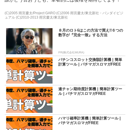
(C)2005 雨宮慶太/Project GARO (C)2006 雨宮慶太/東北新社・バンダイビジ
ュアル (C)2010-2013 雨宮慶太/東北新社
８月のロト6はこの方法で買え!!６つの
数字が『完全一致』する方法
PR(株式会社MURA)
パチンコスロット交換額計算機 | 簡単
計算ツール | パチマガスロマガFREE
連チャン期待度計算機 | 簡単計算ツー
ル | パチマガスロマガFREE
ハマリ確率計算機 | 簡単計算ツール |
パチマガスロマガFREE