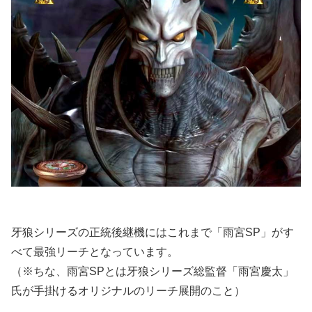
牙狼シリーズの正統後継機にはこれまで「雨宮SP」がす
べて最強リーチとなっています。
（※ちな、雨宮SPとは牙狼シリーズ総監督「雨宮慶太」
氏が手掛けるオリジナルのリーチ展開のこと）