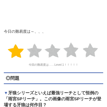
今日の難易度は～、、、
今回の難易度は……Level.1！！！！！
◎問題
牙狼シリーズといえば最強リーチとして恒例の
「雨宮SPリーチ」。この画像の雨宮SPリーチが登
場する牙狼は何作目？