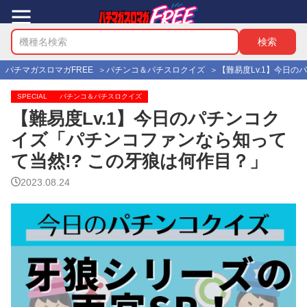
パチマガスロマガFREE
パチンコ＆パチスロクイズ
【難易度Lv.1】今日
SPECIAL
パチンコ＆パチスロクイズ
【難易度Lv.1】今日のパチンコク
イズ「パチンコファンなら知って
て当然!? この牙狼は何作目？」
2023.08.24