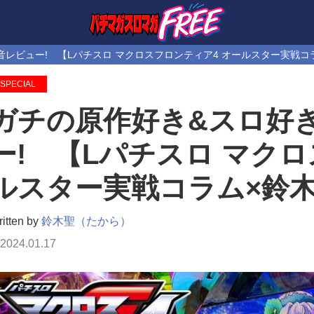
レビュー! 【Lパチスロ マクロスフロンティア4 オールスター実戦コ
SPECIAL
ガチの原作好き&スロ好
ー! 【Lパチスロ マクロ
ルスター実戦コラム×鈴
itten by
鈴木聖（たから）
2024.01.17