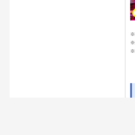
※
※
※
こ