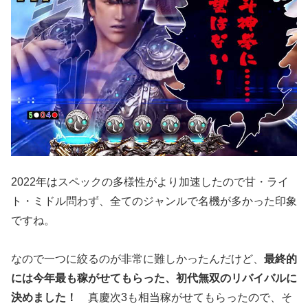
2022年はスペックの多様性がより加速したので甘・ライ
ト・ミ
ドル問わず、全てのジャンルで名機が多かった印象
ですね。
なので一
つに絞るのが非常に難しかったんだけど、
最終的
には今年最も稼が
せてもらった、初代無双のリバイバルに
決めました！
真慶次3も相当稼がせてもらったので、そ