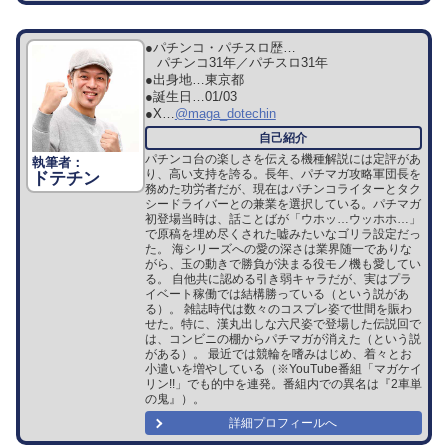
●パチンコ・パチスロ歴…
パチンコ31年／パチスロ31年
●出身地…
東京都
●誕生日…
01/03
●X…
@maga_dotechin
パチンコ台の楽しさを伝える機種解説には定評があ
り、高い支持を誇る。長年、パチマガ攻略軍団長を
ドテチン
務めた功労者だが、現在はパチンコライターとタク
シードライバーとの兼業を選択している。パチマガ
初登場当時は、話ことばが「ウホッ…ウッホホ…」
で原稿を埋め尽くされた嘘みたいなゴリラ設定だっ
た。 海シリーズへの愛の深さは業界随一でありな
がら、玉の動きで勝負が決まる役モノ機も愛してい
る。 自他共に認める引き弱キャラだが、実はプラ
イベート稼働では結構勝っている（という説があ
る）。 雑誌時代は数々のコスプレ姿で世間を賑わ
せた。特に、漢丸出しな六尺姿で登場した伝説回で
は、コンビニの棚からパチマガが消えた（という説
がある）。 最近では競輪を嗜みはじめ、着々とお
小遣いを増やしている（※YouTube番組「マガケイ
リン!!」でも的中を連発。番組内での異名は『2車単
の鬼』）。
詳細プロフィールへ