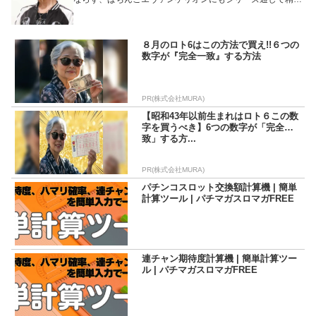
しており、いつの間にか彼に付けられた通り名は「エヴァマ
スター」。ぱちんこエヴァシリーズは20周年を迎えたが、初
代から今なお打ち続けているだけに、エヴァに関する情報な
らば何でもござれ、演出面や法則など完璧に知り尽くしてい
８月のロト6はこの方法で買え!!６つの
る希少なライターである。 甘いマスクとチャラい発言がトレ
数字が『完全一致』する方法
ードマークだが、裏腹に堅い立ち回りで甘く安定しやすいタ
イプのマシンを好む。 さらに、経験値に裏打ちされたパチマ
ガ攻略軍団仕込みの機種解説と淀みないトークは大変分かり
やすいと好評を博している。 プライベートでは元パチマガラ
PR(株式会社MURA)
イターである柳まおと結婚し、今ではライター業の傍らイク
メンとしても子育てにも奮闘中である。
【昭和43年以前生まれはロト６この数
字を買うべき】6つの数字が「完全一
致」する方...
PR(株式会社MURA)
パチンコスロット交換額計算機 | 簡単
計算ツール | パチマガスロマガFREE
連チャン期待度計算機 | 簡単計算ツー
ル | パチマガスロマガFREE