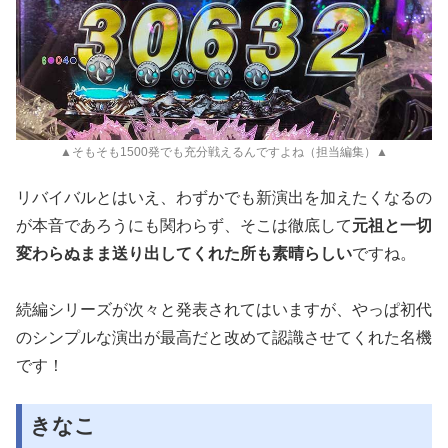
▲そもそも1500発でも充分戦えるんですよね（担当編集）▲
リバイバルとはいえ、わ
ずかでも新演出を加えたくなるの
が本音であろうにも関わらず、そ
こは徹底して
元祖と一切
変わらぬまま送り出してくれた所も素晴ら
しい
ですね。
続編シリーズが次々と発表されてはいますが、やっぱ初代
のシンプルな演出が最高だと改めて認識
させてくれた名機
です！
きなこ