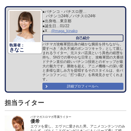
●パチンコ・パチスロ歴…
パチンコ24年／パチスロ24年
●出身地…
東京都
●誕生日…
01/22
●X…
@maga_kinako
パチマガ攻略軍団出身の確かな腕前を持ちながら、
愛すべき「永久不滅のポンコツキャラ」として親し
きなこ
まれるライター。元スタバ店員という異色の経歴を
持ち、SNSでの華やかな日常と、攻略軍団の大番頭
ドテチン直伝の鋭いパチンコ技術とのギャップが最
大の魅力です。勝敗を超え、アニメ機種への深い愛
と多様な楽しみ方を提唱するそのスタイルは、全パ
チンコファンに「打つ喜び」を再発見させてくれま
す。
詳細プロフィールへ
担当ライター
パチマガスロマガ専属ライター
優希
エヴァを愛し、エヴァに愛された男。アニメコンテンツのみ
ならず、ぱちんこエヴァンゲリオンにもシリーズ通して精通