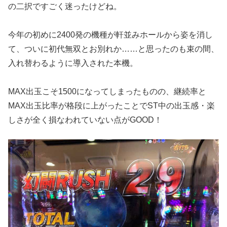
の二択ですごく迷ったけどね。
今年
の初めに2400発の機種が軒並みホールから姿を消し
て、ついに
初代無双とお別れか……と思ったのも束の間、
入れ替わるように導入さ
れた本機。
MAX出玉こそ1500になってしまったものの、継続
率と
MAX出玉比率が格段に上がったことでST中の出玉感・楽
し
さが全く損なわれていない点がGOOD！