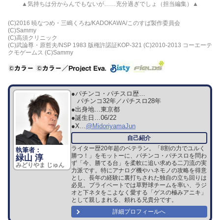
▲気持ちは分からんでもないが……充分過ぎでしょ（担当編集）▲
(C)2016 暁なつめ・三嶋くろね/KADOKAWA/このすば製作委員会
(C)Sammy
(C)高須クリニック
(C)武論尊・原哲夫/NSP 1983 版権許諾証KOP-321 (C)2010-2013 コーエーテ
クモゲームス (C)Sammy
●パチンコ・パチスロ歴…
パチンコ32年／パチスロ28年
●出身地…
東京都
●誕生日…
06/22
●X…
@MidoriyamaJun
ライター歴20年超のベテラン。「8割の力でユルく
勝つ！」をモットーに、パチンコ・パチスロを問わ
緑山 淳
ず「今、勝てる台」を柔軟に追い求める二刀流の実
みどりやま じゅん
力派です。特にアナログ機やハネモノの攻略を得意
とし、長年の経験に裏打ちされた独自の立ち回りは
必見。プライベートでは草野球チームを率い、ラジ
オと下ネタをこよなく愛する「ゲスの極みアニキ」
として親しまれる、頼れる兄貴分です。
詳細プロフィールへ