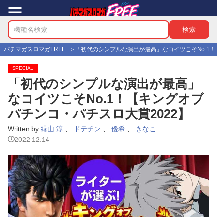
パチマガスロマガFREE
「初代のシンプルな演出が最高」なコイツこそNo.1！
SPECIAL
「初代のシンプルな演出が最高」
なコイツこそNo.1！【キングオブ
パチンコ・パチスロ大賞2022】
Written by
緑山 淳
、
ドテチン
、
優希
、
きなこ
2022.12.14