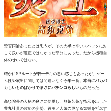
賛否両論あったとは思うが、その大半は辛いスペックに対
して扱い
が適正ではなかった部分にあった。
だから機種自
体のせいではない。
確かにSPルートが若干デキの悪い
感じもあったが、ゲー
ム性や演出に関しては間違いなく今年一番。
本当にバカバ
カしいものばかりでまさにパチンコらしい
ものだった
。
高須院長の人柄の良さに便乗し、無茶苦茶な指示を出した
豊丸社
員の攻めの姿勢、役モノ人気の更なる繁栄を祈念す