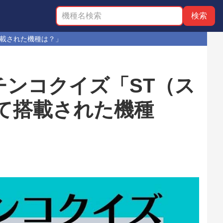
搭載された機種は？」
チンコクイズ「ST（ス
て搭載された機種