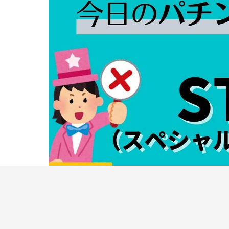
チンコの達人もビギナーさんもクイズ好きなら全員集合！