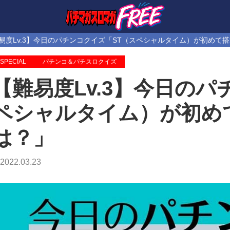
易度Lv.3】今日のパチンコクイズ「ST（スペシャルタイム）が初めて
SPECIAL
パチンコ＆パチスロクイズ
【難易度Lv.3】今日のパ
ペシャルタイム）が初め
は？」
2022.03.23