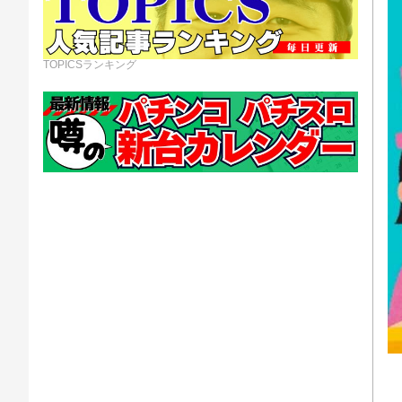
TOPICSランキング