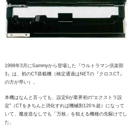
1998年3月にSammyから登場した『ウルトラマン倶楽部
3』は、初のCT搭載機（検定通過はNETの『クロスCT』
の方が早い）。
本機はなんと言っても、設定6が業界初の“エクストラ設
定”（CTをきちんと消化すれば機械割120％超）になって
いて、魔改造なしでも「万枚」を狙える機種の先駆けでし
た。