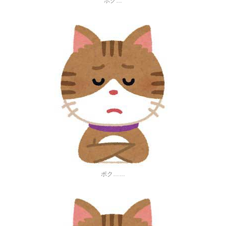
ポク…
ポク……