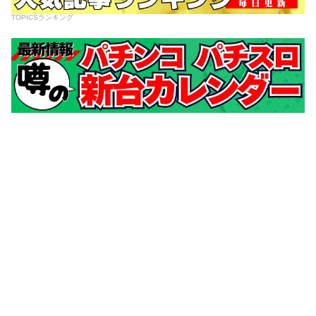
TOPICSランキング