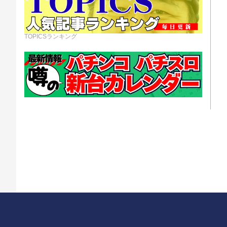
TOPICSランキング