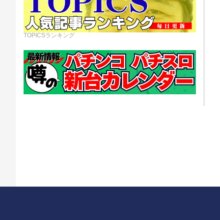
TOPICSランキング