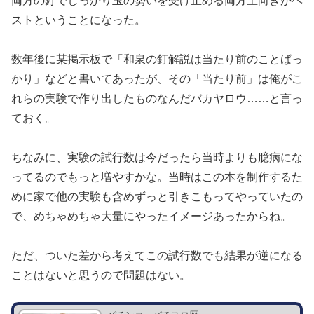
両方の釘でしっかり玉の勢いを受け止める両方上向きがベ
ストとい
うことになった。
数年後に某掲示板で「和泉の釘解説は当たり前のことばっ
かり」な
どと書いてあったが、その「当たり前」は俺がこ
れらの実験で作り
出したものなんだバカヤロウ……と言っ
ておく。
ちなみに、実験の試行数は今だったら当時よりも臆病にな
ってるの
でもっと増やすかな。当時はこの本を制作するた
めに家で他の実験
も含めずっと引きこもってやっていたの
で、めちゃめちゃ大量にや
ったイメージあったからね。
ただ、ついた差から考えてこの試行数でも結果が逆になる
ことはな
いと思うので問題はない。