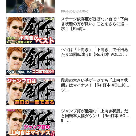
PR(株式会社MURA)
ステージ依存度がほぼない台で「下向
き状態の方が良い」ことをさらに追
求！【Re:釘...
ヘソは「上向き」「下向き」で千円あ
たり11回転違う!!【Re:釘本 VOL.1 ...
段差の大きい基ゲージでも「上向き状
態」はマイナス！【Re:釘本 VOL.10
ジ...
ジャンプ釘が極端な「上向き状態」だ
と回転率大幅ダウン！【Re:釘本 VOL.
9 ...