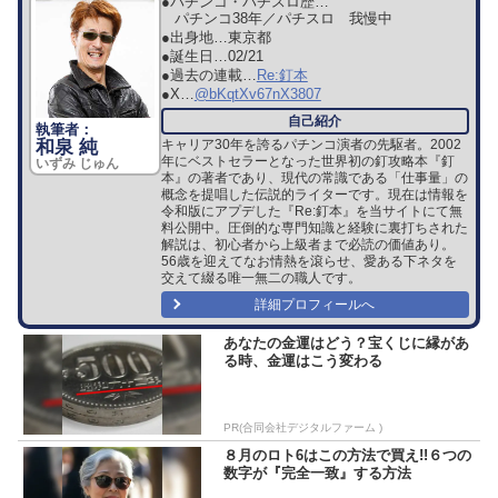
●パチンコ・パチスロ歴…
パチンコ38年／パチスロ 我慢中
●出身地…
東京都
●誕生日…
02/21
●過去の連載…
Re:釘本
●X…
@bKqtXv67nX3807
和泉 純
キャリア30年を誇るパチンコ演者の先駆者。2002
年にベストセラーとなった世界初の釘攻略本『釘
いずみ じゅん
本』の著者であり、現代の常識である「仕事量」の
概念を提唱した伝説的ライターです。現在は情報を
令和版にアプデした『Re:釘本』を当サイトにて無
料公開中。圧倒的な専門知識と経験に裏打ちされた
解説は、初心者から上級者まで必読の価値あり。
56歳を迎えてなお情熱を滾らせ、愛ある下ネタを
交えて綴る唯一無二の職人です。
詳細プロフィールへ
あなたの金運はどう？宝くじに縁があ
る時、金運はこう変わる
PR(合同会社デジタルファーム )
８月のロト6はこの方法で買え!!６つの
数字が『完全一致』する方法