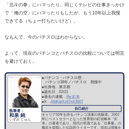
「北斗の拳
」にハマったり、同じくテレビの仕事きっかけ
で「俺の空」
にハマったりもしたが、もう10年以上我慢
できてる（ちょー打ち
たいけど）。
なもんで、今のパチスロはわからない。
よって、現在のパチンコとパチスロの比較については明言
を避けて
おく。
●パチンコ・パチスロ歴…
パチンコ38年／パチスロ 我慢中
●出身地…
東京都
●誕生日…
02/21
●過去の連載…
Re:釘本
●X…
@bKqtXv67nX3807
和泉 純
キャリア30年を誇るパチンコ演者の先駆者。2002
年にベストセラーとなった世界初の釘攻略本『釘
いずみ じゅん
本』の著者であり、現代の常識である「仕事量」の
概念を提唱した伝説的ライターです。現在は情報を