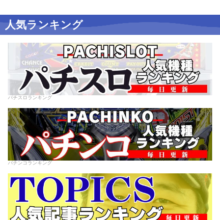
人気ランキング
パチスロランキング
パチンコランキング