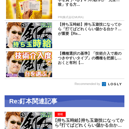
致」する方...
PR(株式会社MURA)
【持ち玉時給】持ち玉遊技になってか
ら「打てばどれくらい儲かる台か？」
が重要【Re...
【機種選択の基準】「技術介入で差の
つきやすいタイプ」の機種を把握して
おくと有利【...
Recommended by
Re:釘本関連記事
連載
【持ち玉時給】持ち玉遊技になってか
ら「打てばどれくらい儲かる台か？」