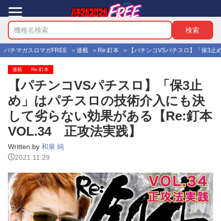
パチマガスロマガFREE
連載
Re:釘本
【パチンコVSパチスロ】「保3止め
連載
Re:釘本
【パチンコVSパチスロ】「保3止
め」はパチスロの技術介入にも決
して劣らない効果がある【Re:釘本
VOL.34 正攻法実践】
Written by
和泉 純
2021.11.29