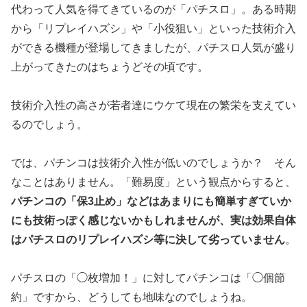
代わって人気を得てきているのが「パチスロ」。ある時期
から「リプレイハズシ」や「小役狙い」といった技術介入
ができる機種が登場してきましたが、パチスロ人気が盛り
上がってきたのはちょうどその頃です。
技術介入性の高さが若者達にウケて現在の繁栄を支えてい
るのでしょう。
では、パチンコは技術介入性が低いのでしょうか？ そん
なことはありません。「難易度」という観点からすると、
パチンコの「保3止め」などはあまりにも簡単すぎていか
にも技術っぽく感じないかもしれませんが、実は効果自体
はパチスロのリプレイハズシ等に決して劣っていません
。
パチスロの「◯枚増加！」に対してパチンコは「◯個節
約」ですから、どうしても地味なのでしょうね。