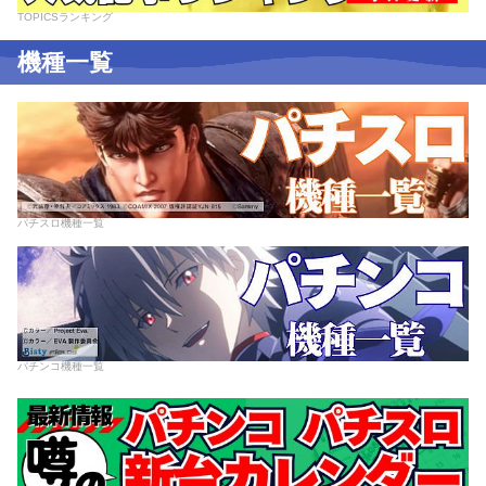
TOPICSランキング
機種一覧
パチスロ機種一覧
パチンコ機種一覧