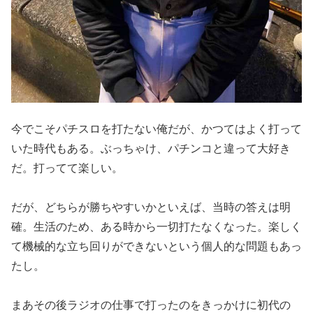
今でこそパチスロを打たない俺だが、かつてはよく打って
いた時代
もある。ぶっちゃけ、パチンコと違って大好き
だ。
打ってて楽しい。
だが、どちらが勝ちやすいかといえば、当時の答えは明
確。生活の
ため、ある時から一切打たなくなった。楽しく
て機械的な立ち回り
ができないという個人的な問題もあっ
たし。
まあその後ラジオの仕事で打ったのをきっかけに初代の