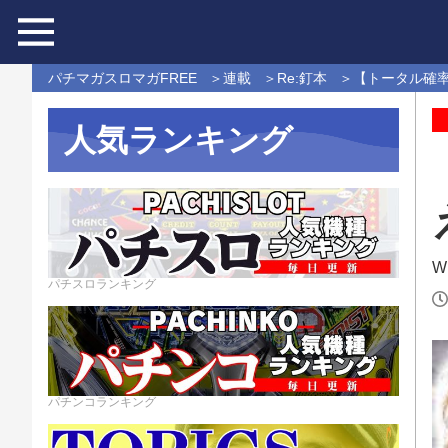
パチマガスロマガFREE
連載
Re:釘本
【トータル確率
人気ランキング
Wr
パチスロランキング
パチンコランキング