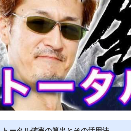
トータル確率の算出とその活用法