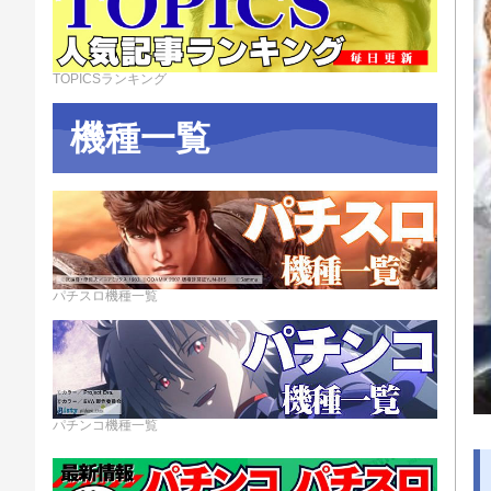
TOPICSランキング
機種一覧
パチスロ機種一覧
パチンコ機種一覧