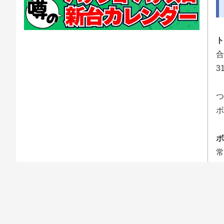
ト
合
3
つ
ボ
ボ
常
例
ダ
い