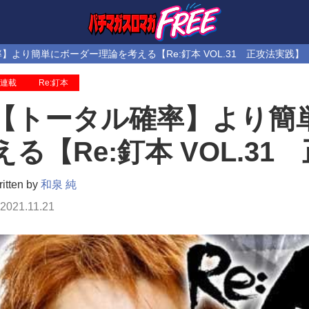
】より簡単にボーダー理論を考える【Re:釘本 VOL.31 正攻法実践】
連載
Re:釘本
【トータル確率】より簡
える【Re:釘本 VOL.3
itten by
和泉 純
2021.11.21