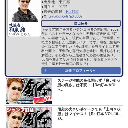
●出身地…
東京都
●誕生日…
02/21
●過去の連載…
Re:釘本
●X…
@bKqtXv67nX3807
和泉 純
キャリア30年を誇るパチンコ演者の先駆者。2002
年にベストセラーとなった世界初の釘攻略本『釘
いずみ じゅん
本』の著者であり、現代の常識である「仕事量」の
概念を提唱した伝説的ライターです。現在は情報を
令和版にアプデした『Re:釘本』を当サイトにて無
料公開中。圧倒的な専門知識と経験に裏打ちされた
解説は、初心者から上級者まで必読の価値あり。
56歳を迎えてなお情熱を滾らせ、愛ある下ネタを
交えて綴る唯一無二の職人です。
詳細プロフィールへ
ステージ性能の高低問わず「良い釘状
態の良さ」は不変！【Re:釘本 VOL.2
ヘ...
段差の大きい基ゲージでも「上向き状
態」はマイナス！【Re:釘本 VOL.10
ジ...