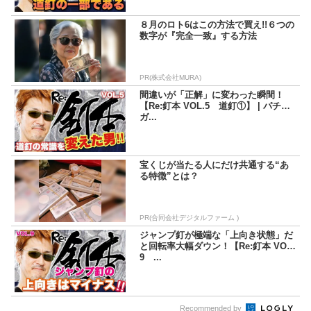
８月のロト6はこの方法で買え!!６つの
数字が『完全一致』する方法
PR(株式会社MURA)
間違いが「正解」に変わった瞬間！
【Re:釘本 VOL.5 道釘①】 | パチマ
ガ...
宝くじが当たる人にだけ共通する“あ
る特徴”とは？
PR(合同会社デジタルファーム )
ジャンプ釘が極端な「上向き状態」だ
と回転率大幅ダウン！【Re:釘本 VOL.
9 ...
Recommended by