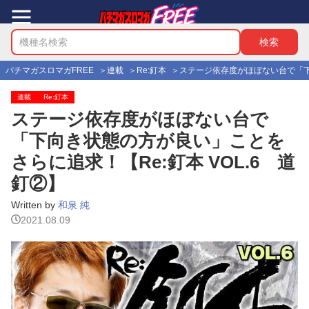
パチマガスロマガFREE
連載
Re:釘本
ステージ依存度がほぼない台で「下向
連載
Re:釘本
ステージ依存度がほぼない台で
「下向き状態の方が良い」ことを
さらに追求！【Re:釘本 VOL.6 道
釘②】
Written by
和泉 純
2021.08.09