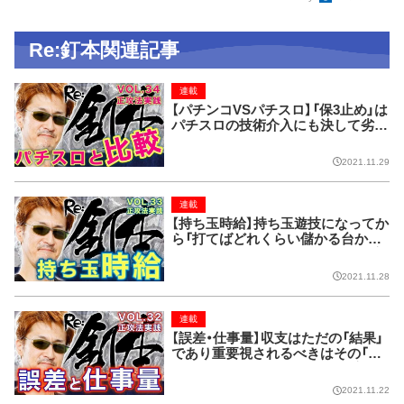
Re:釘本関連記事
連載
【パチンコVSパチスロ】「保3止め」は
パチスロの技術介入にも決して劣ら
ない効果がある【Re:釘本 VOL.34
正攻法実践】
2021.11.29
連載
【持ち玉時給】持ち玉遊技になってか
ら「打てばどれくらい儲かる台か？」
が重要【Re:釘本 VOL.33 正攻法実
践】
2021.11.28
連載
【誤差・仕事量】収支はただの「結果」
であり重要視されるべきはその「過
程」【Re:釘本 VOL.32 正攻法実践】
2021.11.22