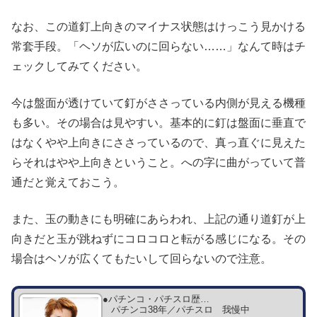
なお、この道釘上向きのマイナス状態はけっこう見かける
常套手段。「ヘソが広いのに回らない……」なんて時はチ
ェックしてみてください。
今は盤面が透けていて釘がささっている内側が見える機種
も多い。その場合は見やすい。基本的に釘は盤面に垂直で
はなくやや上向きにささっているので、真っ直ぐに見えた
らそれはやや上向きということ。への字に曲がっていて普
通だと覚えておこう。
また、玉の動きにも明確にあらわれ、上記の通り道釘が上
向きだと玉が跳ねずにコロコロと転がる感じになる。その
場合はヘソが広くてもたいして回らないので注意。
●パチンコ・パチスロ歴…
パチンコ38年／パチスロ 我慢中