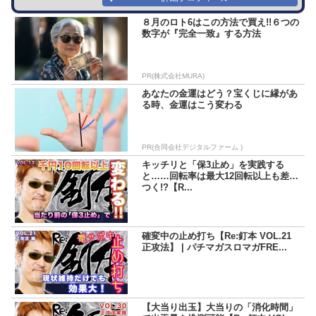
８月のロト6はこの方法で買え!!６つの
数字が『完全一致』する方法
PR(株式会社MURA)
あなたの金運はどう？宝くじに縁があ
る時、金運はこう変わる
PR(合同会社デジタルファーム )
キッチリと「保3止め」を実践する
と……回転率は最大12回転以上も差が
つく!?【R...
確変中の止め打ち【Re:釘本 VOL.21
正攻法】 | パチマガスロマガFRE...
【大当り出玉】大当りの「消化時間」