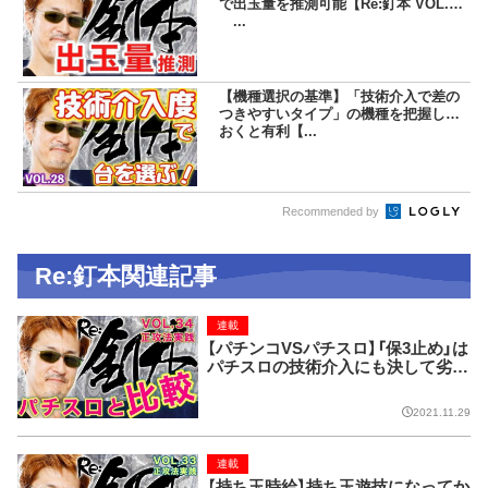
で出玉量を推測可能【Re:釘本 VOL.30
...
【機種選択の基準】「技術介入で差の
つきやすいタイプ」の機種を把握して
おくと有利【...
Recommended by
Re:釘本関連記事
連載
【パチンコVSパチスロ】「保3止め」は
パチスロの技術介入にも決して劣ら
ない効果がある【Re:釘本 VOL.34
正攻法実践】
2021.11.29
連載
【持ち玉時給】持ち玉遊技になってか