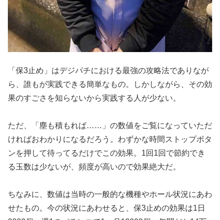
「保3止め」はデジパチにおける最強の攻略法でありなが
ら、誰もが
実践できる簡単なもの。しかしながら、その効
果のすごさを知らな
いから実践する人が少ない。
ただ、「塵も積もれば……」の数値をご覧になっていただ
ければおわ
かりになるだろう。わずかな時間ストップボタ
ンを押して待ってる
だけでこの効果。1回1回で節約でき
る玉数は少ないが、頻度が高
いので効果絶大だ。
ちなみに、数値は当時の一般的な機種やホール状況にあわ
せたもの
。今の状況にあわせると、保3止めの効果は1日