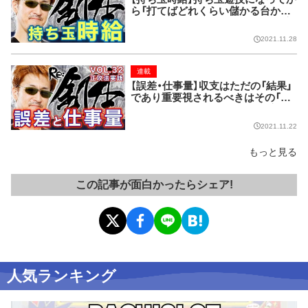
ら「打てばどれくらい儲かる台か？」
が重要【Re:釘本 VOL.33 正攻法実
践】
2021.11.28
連載
【誤差・仕事量】収支はただの「結果」
であり重要視されるべきはその「過
程」【Re:釘本 VOL.32 正攻法実践】
2021.11.22
もっと見る
この記事が面白かったらシェア!
人気ランキング