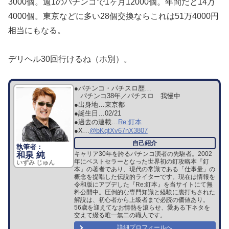
3000個。週1のパチンコで1ヶ月12000個。年間だと14万
4000個。東京
などに多い28個交換ならこれは51万4000円
相当にもなる。
デリヘル30回行けるね（ホ別）。
●パチンコ・パチスロ歴…
パチンコ38年／パチスロ 我慢中
●出身地…
東京都
●誕生日…
02/21
●過去の連載…
Re:釘本
●X…
@bKqtXv67nX3807
和泉 純
キャリア30年を誇るパチンコ演者の先駆者。2002
年にベストセラーとなった世界初の釘攻略本『釘
いずみ じゅん
本』の著者であり、現代の常識である「仕事量」の
概念を提唱した伝説的ライターです。現在は情報を
令和版にアプデした『Re:釘本』を当サイトにて無
料公開中。圧倒的な専門知識と経験に裏打ちされた
解説は、初心者から上級者まで必読の価値あり。
56歳を迎えてなお情熱を滾らせ、愛ある下ネタを
交えて綴る唯一無二の職人です。
詳細プロフィールへ