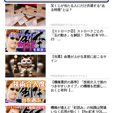
宝くじが当たる人にだけ共通する“あ
る特徴”とは？
PR(合同会社デジタルファーム )
【ストローク②】ストロークごとの
「玉の動き」を解説！【Re:釘本 VOL.
23 ...
【当選】金運が上がる直前に起こるサ
イン
PR(合同会社デジタルファーム )
【機種選択の基準】「技術介入で差の
つきやすいタイプ」の機種を把握して
おくと有利【...
機種が違えど「釘読み」の知識は間違
いなく応用が効く！【Re:釘本 VOL.13