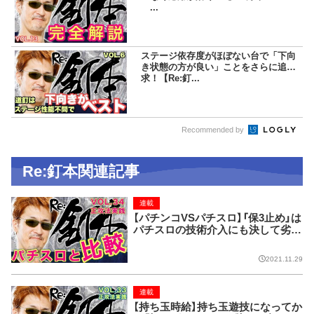
...
ステージ依存度がほぼない台で「下向
き状態の方が良い」ことをさらに追
求！【Re:釘...
Recommended by
Re:釘本関連記事
連載
【パチンコVSパチスロ】「保3止め」は
パチスロの技術介入にも決して劣ら
ない効果がある【Re:釘本 VOL.34
正攻法実践】
2021.11.29
連載
【持ち玉時給】持ち玉遊技になってか