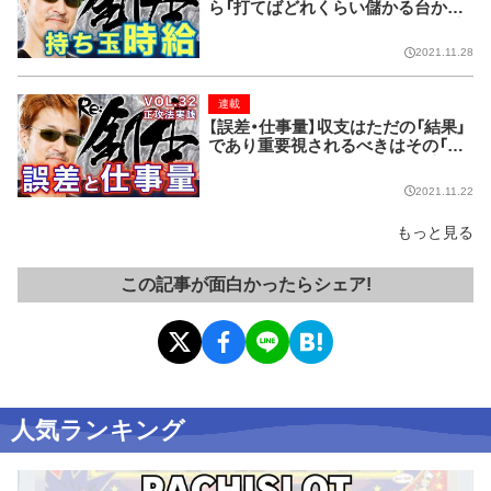
ら「打てばどれくらい儲かる台か？」
が重要【Re:釘本 VOL.33 正攻法実
践】
2021.11.28
連載
【誤差・仕事量】収支はただの「結果」
であり重要視されるべきはその「過
程」【Re:釘本 VOL.32 正攻法実践】
2021.11.22
もっと見る
この記事が面白かったらシェア!
人気ランキング