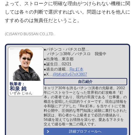
よって、ストロークに明確な理由がつけられない機種に関
しては各
々の判断で選択すればいい。問題はそれを他人に
すすめるのは無責
任だということ。
(C)SANYO BUSSAN CO.,LTD.
●パチンコ・パチスロ歴…
パチンコ38年／パチスロ 我慢中
●出身地…
東京都
●誕生日…
02/21
●過去の連載…
Re:釘本
●X…
@bKqtXv67nX3807
和泉 純
キャリア30年を誇るパチンコ演者の先駆者。2002
年にベストセラーとなった世界初の釘攻略本『釘
いずみ じゅん
本』の著者であり、現代の常識である「仕事量」の
概念を提唱した伝説的ライターです。現在は情報を
令和版にアプデした『Re:釘本』を当サイトにて無
料公開中。圧倒的な専門知識と経験に裏打ちされた
解説は、初心者から上級者まで必読の価値あり。
56歳を迎えてなお情熱を滾らせ、愛ある下ネタを
交えて綴る唯一無二の職人です。
詳細プロフィールへ