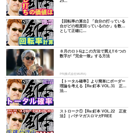
25...
【回転率の算出】「自分の打っている
台がどの程度回っているのか」を数値
として正確に...
８月のロト6はこの方法で買え!!６つの
数字が『完全一致』する方法
PR(株式会社MURA)
【トータル確率】より簡単にボーダー
理論を考える【Re:釘本 VOL.31 正攻
法...
ストローク①【Re:釘本 VOL.22 正攻
法】 | パチマガスロマガFREE