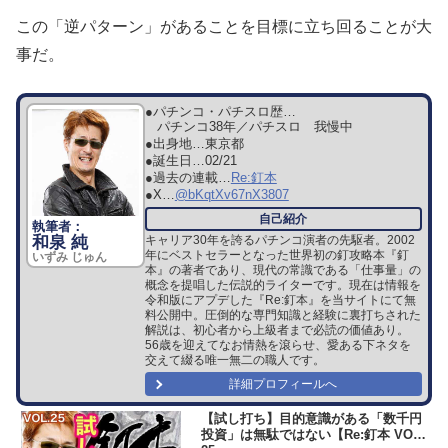
この「逆パターン」があることを目標に立ち回ることが大
事だ。
●パチンコ・パチスロ歴…
パチンコ38年／パチスロ 我慢中
●出身地…
東京都
●誕生日…
02/21
●過去の連載…
Re:釘本
●X…
@bKqtXv67nX3807
和泉 純
キャリア30年を誇るパチンコ演者の先駆者。2002
年にベストセラーとなった世界初の釘攻略本『釘
いずみ じゅん
本』の著者であり、現代の常識である「仕事量」の
概念を提唱した伝説的ライターです。現在は情報を
令和版にアプデした『Re:釘本』を当サイトにて無
料公開中。圧倒的な専門知識と経験に裏打ちされた
解説は、初心者から上級者まで必読の価値あり。
56歳を迎えてなお情熱を滾らせ、愛ある下ネタを
交えて綴る唯一無二の職人です。
詳細プロフィールへ
【試し打ち】目的意識がある「数千円
投資」は無駄ではない【Re:釘本 VOL.