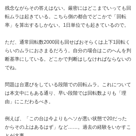
残念ながらその答えはない。厳密にはどこまでいっても回
転ムラは
起きている。こちら側の都合でどこかで「回転
率」
を算出するしかない。1日単位でも起きているので。
ただ、通常回転数2000回も回せばおそらくは上下1回転く
らい
のムラにおさまるだろう。
自分の場合はこのへんを判
断基準にしている。どこかで判断はしな
ければならないの
でね。
問題は台選びをしている段階での回転ムラ。これについて
は本文中
にもある通り、早い段階では回転数よりも「理
由」
にこだわるべき。
例えば、「この台は今よりもヘソが悪い状態で20だった
からその
上はあるはず」など……。過去の経験をいかすこ
とが大事。