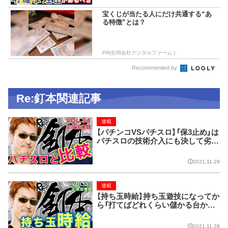
宝くじが当たる人にだけ共通する“あ
る特徴”とは？
PR(合同会社デジタルファーム )
Recommended by
Re:釘本関連記事
連載
【パチンコVSパチスロ】「保3止め」は
パチスロの技術介入にも決して劣ら
ない効果がある【Re:釘本 VOL.34
正攻法実践】
2021.11.29
連載
【持ち玉時給】持ち玉遊技になってか
ら「打てばどれくらい儲かる台か？」
が重要【Re:釘本 VOL.33 正攻法実
践】
2021.11.28