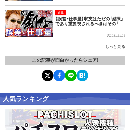
連載
【誤差・仕事量】収支はただの「結果」
であり重要視されるべきはその「過
程」【Re:釘本 VOL.32 正攻法実践】
2021.11.22
もっと見る
この記事が面白かったらシェア!
人気ランキング