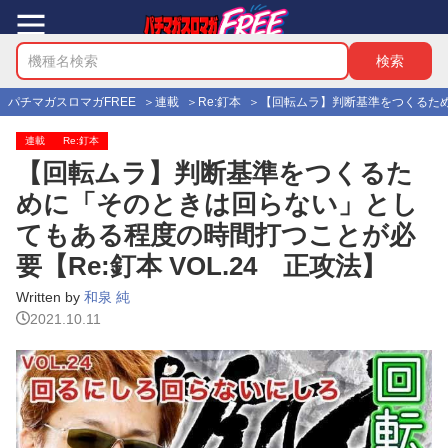
パチマガスロマガFREE
連載
Re:釘本
【回転ムラ】判断基準をつくるため
連載
Re:釘本
【回転ムラ】判断基準をつくるた
めに「そのときは回らない」とし
てもある程度の時間打つことが必
要【Re:釘本 VOL.24 正攻法】
Written by
和泉 純
2021.10.11