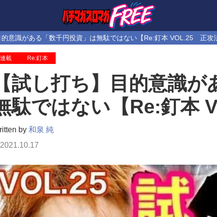
的意識がある「数千円投資」は無駄ではない【Re:釘本 VOL.25 正攻
連載
Re:釘本
【試し打ち】目的意識が
無駄ではない【Re:釘本 V
itten by
和泉 純
2021.10.17