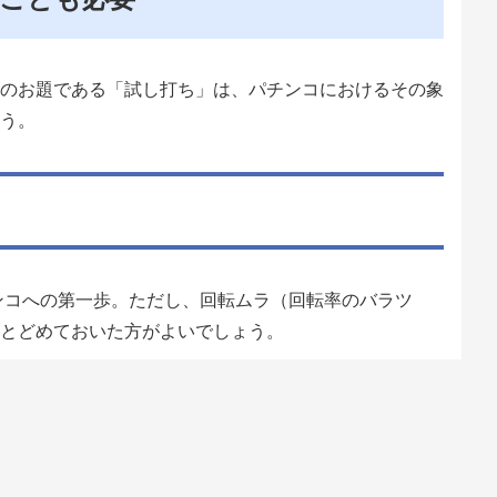
のお題である「試し打ち」は、パチンコにおけるその象
う。
チンコへの第一歩。ただし、回転ムラ（回転率のバラツ
とどめておいた方がよいでしょう。