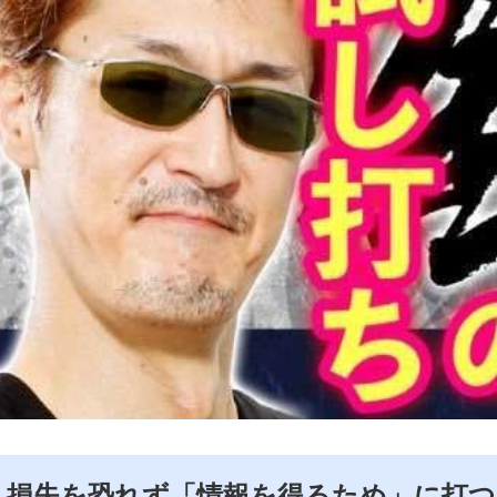
損失を恐れず「情報を得るため」に打つ