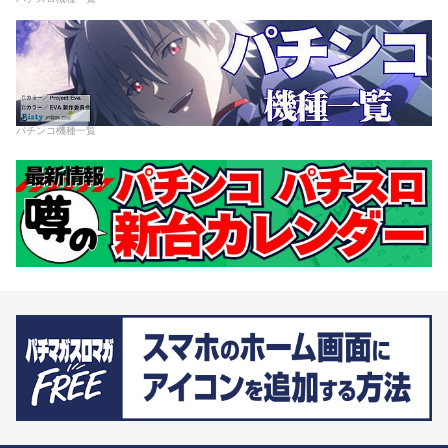
パチンコ機種一覧