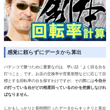
感覚に頼らずにデータから算出
パチンコで勝つために重要なのは、早い話「よく回る台を
打つこと」です。お店の交換率や営業形態などに応じて目
標とする回転率の台を探すわけですが、その際には
今自分
の打っている台がどの程度回っているのかを把握しなけれ
ばなりません
。
しかもしっかりと長時間打ったデータからキッチリと算出