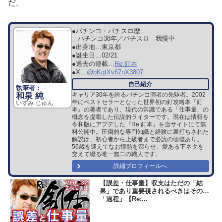
だ。
●パチンコ・パチスロ歴…
パチンコ38年／パチスロ 我慢中
●出身地…
東京都
●誕生日…
02/21
●過去の連載…
Re:釘本
●X…
@bKqtXv67nX3807
和泉 純
キャリア30年を誇るパチンコ演者の先駆者。2002
年にベストセラーとなった世界初の釘攻略本『釘
いずみ じゅん
本』の著者であり、現代の常識である「仕事量」の
概念を提唱した伝説的ライターです。現在は情報を
令和版にアプデした『Re:釘本』を当サイトにて無
料公開中。圧倒的な専門知識と経験に裏打ちされた
解説は、初心者から上級者まで必読の価値あり。
56歳を迎えてなお情熱を滾らせ、愛ある下ネタを
交えて綴る唯一無二の職人です。
詳細プロフィールへ
【誤差・仕事量】収支はただの「結
果」であり重要視されるべきはその
「過程」【Re:...