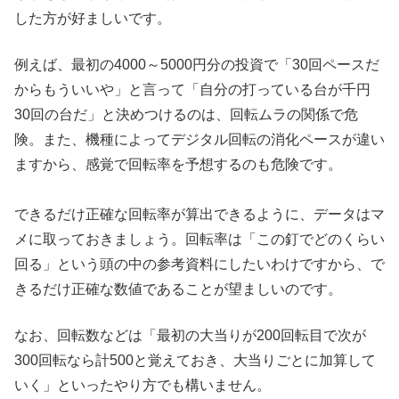
した方が好ましいです。
例えば、最初の4000～5000円分の投資で「30回ペースだ
からもういいや」と言って「自分の打っている台が千円
30回の台だ」と決めつけるのは、回転ムラの関係で危
険。また、機種によってデジタル回転の消化ペースが違い
ますから、感覚で回転率を予想するのも危険です。
できるだけ正確な回転率が算出できるように、データはマ
メに取っておきましょう。回転率は「この釘でどのくらい
回る」という頭の中の参考資料にしたいわけですから、で
きるだけ正確な数値であることが望ましいのです。
なお、回転数などは「最初の大当りが200回転目で次が
300回転なら計500と覚えておき、大当りごとに加算して
いく」といったやり方でも構いません。