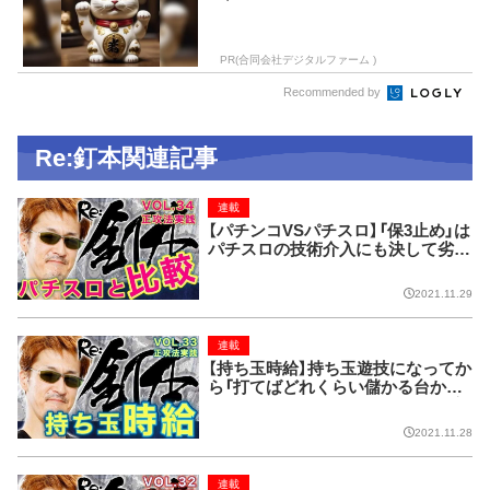
PR(合同会社デジタルファーム )
Recommended by
Re:釘本関連記事
連載
【パチンコVSパチスロ】「保3止め」は
パチスロの技術介入にも決して劣ら
ない効果がある【Re:釘本 VOL.34
正攻法実践】
2021.11.29
連載
【持ち玉時給】持ち玉遊技になってか
ら「打てばどれくらい儲かる台か？」
が重要【Re:釘本 VOL.33 正攻法実
践】
2021.11.28
連載