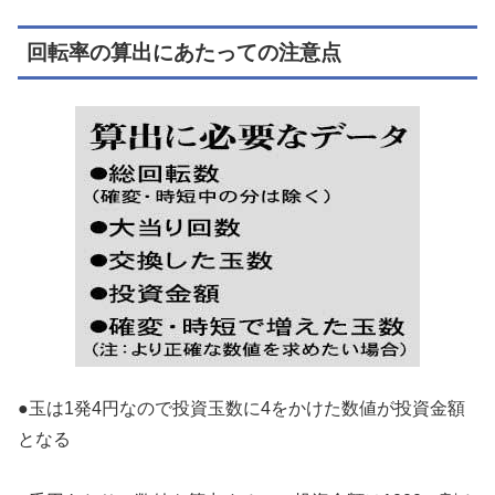
回転率の算出にあたっての注意点
●玉は1発4円なので投資玉数に4をかけた数値が投資金額
となる