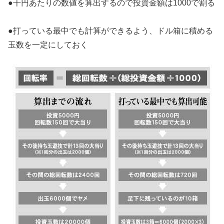
●千円あたりの数値を算出するので投資金額は1000で割る
●打っている最中でも計算ができるよう、ドル箱に積める
玉数を一定にしておく