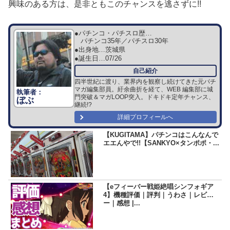
興味のある方は、是非ともこのチャンスを逃さずに!!
●パチンコ・パチスロ歴…
パチンコ35年／パチスロ30年
●出身地…
茨城県
●誕生日…
07/26
四半世紀に渡り、業界内を観察し続けてきた元パチ
マガ編集部員。紆余曲折を経て、WEB 編集部に城
門突破＆マガLOOP突入。ドキドキ定年チャンス、
ぼぶ
継続!?
詳細プロフィールへ
【KUGITAMA】パチンコはこんなんで
エエんやで!!【SANKYO×タンポポ・...
【eフィーバー戦姫絶唱シンフォギア
4】機種評価｜評判｜うわさ｜レビュ
ー｜感想 |...