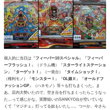
個人的に当日は『
フィーバー10スペシャル
』『
フィーバ
ーフラッシュⅠ
』（ドラム機）『
スターライトステーショ
ン
』『
ターゲットⅠ
』（一発台）『
タイムショックⅠ
』
（権利モノ）『
モンスターⅠ
』『
OL娘Ⅱ
』『
オールドフ
ァッションGP
』（ハネモノ）等々も打ちまくった。ま
あ、店内大勢いたので、空き台を打ちまくったらこうなっ
た…って感じかな。実際狙いのSANKYO台が空いていな
くて『マジチェ』打ってる奴もいたし…。つーか、今さら