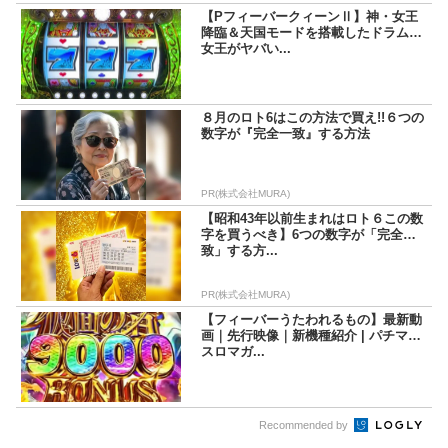
【PフィーバークィーンⅡ】神・女王
降臨＆天国モードを搭載したドラムの
女王がヤバい...
８月のロト6はこの方法で買え!!６つの
数字が『完全一致』する方法
PR(株式会社MURA)
【昭和43年以前生まれはロト６この数
字を買うべき】6つの数字が「完全一
致」する方...
PR(株式会社MURA)
【フィーバーうたわれるもの】最新動
画｜先行映像｜新機種紹介 | パチマガ
スロマガ...
Recommended by