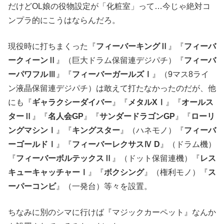
だけどOL娘の役物設定が「化粧室」って…今じゃ絶対コ
ンプラ的にこうはならんだろ。
現役時に打ちまくった『
フィーバーキングⅡ
』『
フィーバ
ークィーンⅡ
』（巨大ドラム保留連デジパチ）『
フィーバ
ーパワフルⅢ
』『
フィーバーガールズⅠ
』（9マス8ライ
ン液晶保留連デジパチ）は敢えて打たなかったのだが、他
にも『
ギャラクシーダイバー
』『
メタルXⅠ
』『
オールス
ターⅡ
』『
名人会GP
』『
サンダードラゴンGP
』『
ローリ
ングマシンⅠ
』『
キングスター
』（ハネモノ）『
フィーバ
ーゴールドⅠ
』『
フィーバーレクサスⅣ D
』（ドラム機）
『
フィーバーボルテックスⅡ
』（ドット保留連機）『
レス
キューキャッチャーⅠ
』『
ボクシング
』（権利モノ）『
ス
ーパーコンビ
』（一発台）等々を設置。
ちなみに別のシマに行けば『マジックカーペット』なんか