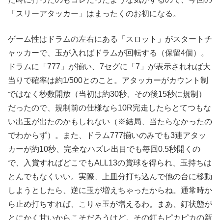
「スリーアタッカー」はまったくのお初になる。
ゲーム性はドラムの左右にある「スロット」がスタートチ
ャッカーで、玉が入ればドラムが回転する（保留4個）。
ドラムに「777」が揃い、7セグに「7」が表示されれば大
当りで確率は約1/500とのこと。アタッカーがカウント制
ではなく秒数開放（当初は約30秒、その後15秒に規制）
だったので、規制前の仕様なら10R完走したらとてつもな
い出玉が出たのかもしれない（※結局、当たらなかったの
でわからず）。また、ドラム777揃いのみでも3連アタッ
カーが約10秒、完全なハズレ出目でも毎回0.5秒開くの
で、入賞すればどこでもALL13の賞球を得られ、玉持ちは
とんでもなくいい。実際、上皿分打ち込んで他の台に移動
しようとしたら、逆に玉が増えちゃったからね。通常時か
ら止め打ちすれば、こりゃ玉が増えるわ。まあ、釘状態が
とにかく甘いからこそだろうけど。その釘もピカピカの新