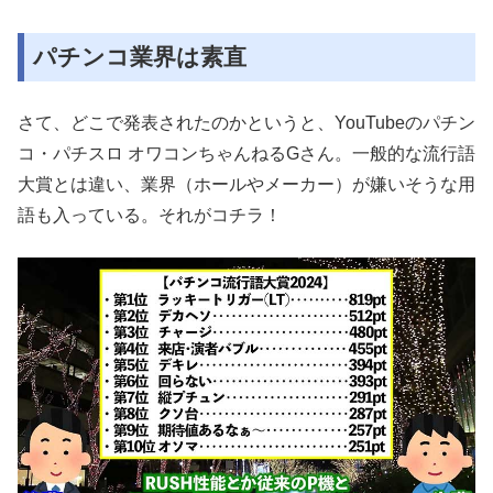
パチンコ業界は素直
さて、どこで発表されたのかというと、YouTubeのパチン
コ・パチスロ オワコンちゃんねるGさん。一般的な流行語
大賞とは違い、業界（ホールやメーカー）が嫌いそうな用
語も入っている。それがコチラ！