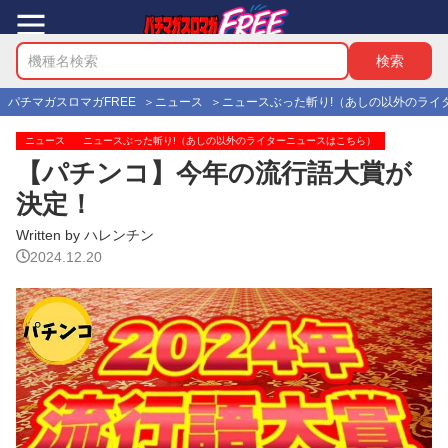
パチマガスロマガFREE
ニュース
ニュースぶった斬り!（あしの以外のライ
ニュース
ニュースぶった斬り!（あしの以外のライターニュースはこちら）
【パチンコ】今年の流行語大賞が
決定！
Written by ハレンチン
2024.12.20