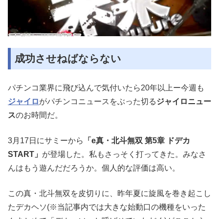
成功させねばならない
パチンコ業界に飛び込んで気付いたら20年以上ー今週も
ジャイロ
がパチンコニュースをぶった切る
ジャイロニュー
ス
のお時間だ。
3月17日にサミーから
「e真・北斗無双 第5章 ドデカ
START」
が登場した。私もさっそく打ってきた。みなさ
んはもう遊んだだろうか。個人的な評価は高い。
この真・北斗無双を皮切りに、昨年夏に旋風を巻き起こし
たデカヘソ(※当記事内では大きな始動口の機種をいった