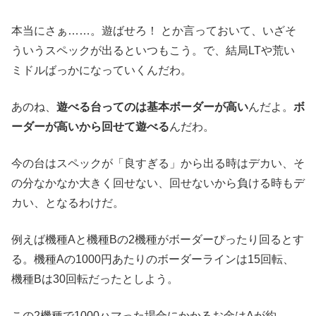
本当にさぁ……。遊ばせろ！ とか言っておいて、いざそ
ういうスペックが出るといつもこう。で、結局LTや荒い
ミドルばっかになっていくんだわ。
あのね、
遊べる台ってのは基本ボーダーが高い
んだよ。
ボ
ーダーが高いから回せて遊べる
んだわ。
今の台はスペックが「良すぎる」から出る時はデカい、そ
の分なかなか大きく回せない、回せないから負ける時もデ
カい、となるわけだ。
例えば機種Aと機種Bの2機種がボーダーぴったり回るとす
る。機種Aの1000円あたりのボーダーラインは15回転、
機種Bは30回転だったとしよう。
この2機種で1000ハマった場合にかかるお金はAが約