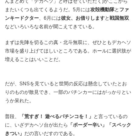
んまとめて「デカヘソ」と呼ばせていただく)がここから
またいくつも出てくるようだ。5月には
攻殻機動隊
と
ファ
ンキードクター
、6月には
彼女、お借りします
と
戦国無双
などいろいろな名前が聞こえてきている。
まずは先陣を切るこの真・北斗無双に、ぜひともデカヘソ
市場を盛り上げてほしいところである。ホールに選択肢が
増えることはいいことだ。
だが、SNSを見ていると世間の反応は懸念していたとお
りのものが散見でき、一部のパチンカーにはがっかりとい
うか呆れた。
普段、
「荒すぎ！ 遊べるパチンコを！」
と言っているの
に、いざデカヘソ台が出たら
「ボーダー辛い」「スペック
きつい」
だの言いだすのである。