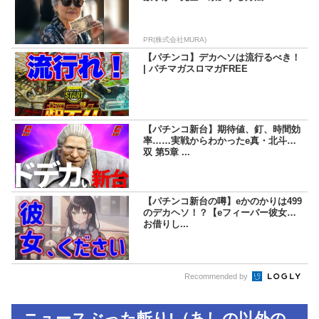
PR(株式会社MURA)
【パチンコ】デカヘソは流行るべき！
| パチマガスロマガFREE
【パチンコ新台】期待値、釘、時間効
率……実戦からわかったe真・北斗無
双 第5章 ...
【パチンコ新台の噂】eかのかりは499
のデカヘソ！？【eフィーバー彼女、
お借りし...
Recommended by
ニュースぶった斬り!（あしの以外の