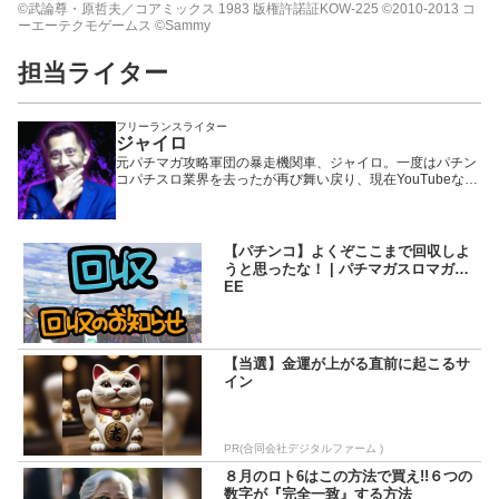
©武論尊・原哲夫／コアミックス 1983 版権許諾証KOW-225 ©2010-2013 コ
ーエーテクモゲームス ©Sammy
担当ライター
フリーランスライター
ジャイロ
元パチマガ攻略軍団の暴走機関車、ジャイロ。一度はパチン
コパチスロ業界を去ったが再び舞い戻り、現在YouTubeなど
で大活躍中の、いわば業界のフェニックス一輝と言える存
在。「パチマガの攻略はほぼすべて自分発信であり、マガジ
ンは俺が育てた」が口癖。今の捻りやオーバー入賞狙いでド
ヤってる連中は俺に菓子折りの一つでも持って来いよ……。
【パチンコ】よくぞここまで回収しよ
うと思ったな！ | パチマガスロマガFR
EE
【当選】金運が上がる直前に起こるサ
イン
PR(合同会社デジタルファーム )
８月のロト6はこの方法で買え!!６つの
数字が『完全一致』する方法