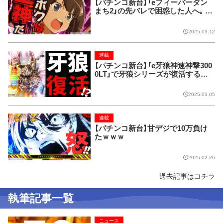
【パチンコ新台】「eフィーバーダン
まち2」の先バレで困惑した人へ。バ
レない最終形がハズレる謎が解けま
した
2025.03.12
連載
【パチンコ新台】「e牙狼神速神撃300
0LT」で牙狼シリーズが復活するた
めに絶対必要なただ一つのこと
2025.03.05
連載
【パチンコ新台】甘デジで10万負け
たｗｗｗ
2025.02.26
過去記事はコチラ
執筆記事一覧
ニュース