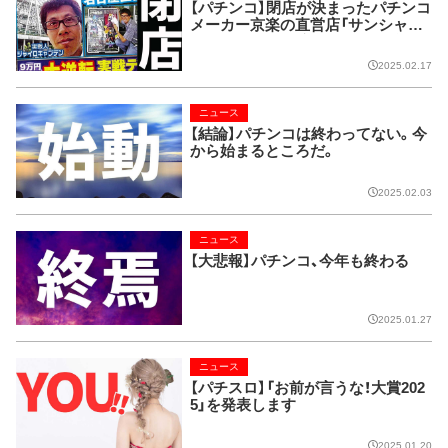
【パチンコ】閉店が決まったパチンコ
メーカー京楽の直営店「サンシャイ
ンKYORAKU栄店」の思い出を語ろ
う
2025.02.17
ニュース
【結論】パチンコは終わってない。今
から始まるところだ。
2025.02.03
ニュース
【大悲報】パチンコ、今年も終わる
2025.01.27
ニュース
【パチスロ】「お前が言うな！大賞202
5」を発表します
2025.01.20