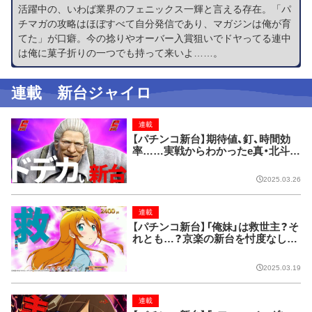
活躍中の、いわば業界のフェニックス一輝と言える存在。「パ
チマガの攻略はほぼすべて自分発信であり、マガジンは俺が育
てた」が口癖。今の捻りやオーバー入賞狙いでドヤってる連中
は俺に菓子折りの一つでも持って来いよ……。
連載 新台ジャイロ
連載
【パチンコ新台】期待値、釘、時間効
率……実戦からわかったe真・北斗無
双 第5章 ドデカSTARTのポテンシ
ャルを語る！
2025.03.26
連載
【パチンコ新台】「俺妹」は救世主？そ
れとも…？京楽の新台を忖度なし評
価！
2025.03.19
連載