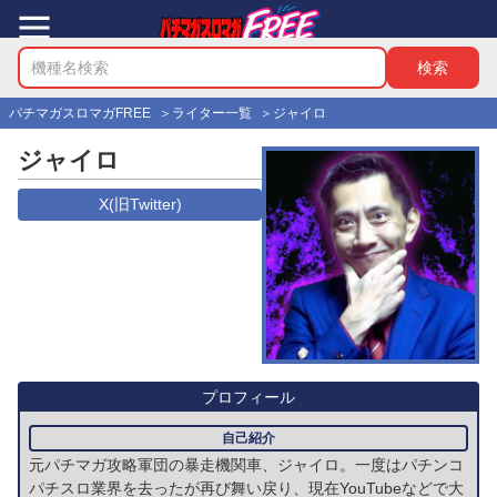
パチマガスロマガFREE
ライター一覧
ジャイロ
ジャイロ
X(旧Twitter)
プロフィール
元パチマガ攻略軍団の暴走機関車、ジャイロ。一度はパチンコ
パチスロ業界を去ったが再び舞い戻り、現在YouTubeなどで大