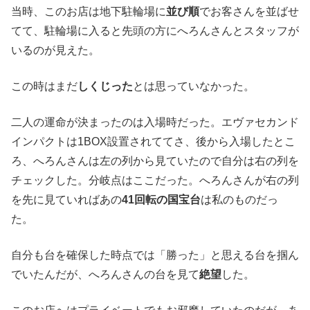
当時、このお店は地下駐輪場に
並び順
でお客さんを並ばせ
てて、駐輪場に入ると先頭の方にへろんさんとスタッフが
いるのが見えた。
この時はまだ
しくじった
とは思っていなかった。
二人の運命が決まったのは入場時だった。エヴァセカンド
インパクトは1BOX設置されててさ、後から入場したとこ
ろ、へろんさんは左の列から見ていたので自分は右の列を
チェックした。分岐点はここだった。へろんさんが右の列
を先に見ていればあの
41回転の国宝台
は私のものだっ
た。
自分も台を確保した時点では「勝った」と思える台を掴ん
でいたんだが、へろんさんの台を見て
絶望
した。