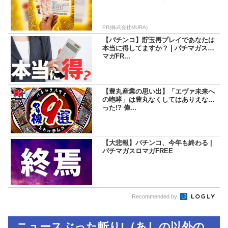
PR(株式会社MURA)
【パチンコ】貯玉再プレイであなたは
本当に得してますか？ | パチマガスロ
マガFR...
【豊丸産業の思い出】「エヴァ未来へ
の咆哮」は豊丸なくしてはありえなか
った!? 偉...
【大悲報】パチンコ、今年も終わる |
パチマガスロマガFREE
Recommended by
ニュースぶった斬り!（あしの以外の