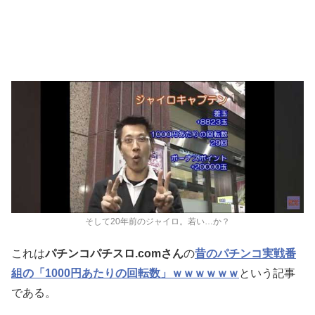
そして20年前のジャイロ。若い…か？
これは
パチンコパチスロ.comさん
の
昔のパチンコ実戦番
組の「1000円あたりの回転数」ｗｗｗｗｗｗ
という記事
である。