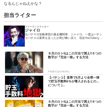
なるんじゃねえかな？
担当ライター
フリーランスライター
ジャイロ
元パチマガ攻略軍団の暴走機関車、ジャイロ。一度はパチン
コパチスロ業界を去ったが再び舞い戻り、現在YouTubeなど
で大活躍中の、いわば業界のフェニックス一輝と言える存
在。「パチマガの攻略はほぼすべて自分発信であり、マガジ
ンは俺が育てた」が口癖。今の捻りやオーバー入賞狙いでド
ヤってる連中は俺に菓子折りの一つでも持って来いよ……。
８月のロト6はこの方法で買え!!６つの
数字が『完全一致』する方法
PR(株式会社MURA)
【パチンコ】某県で6月より全県一律
で貯玉手数料6％が導入されるとの噂
について |...
８月のロト6はこの方法で買え!!６つの
数字が『完全一致』する方法