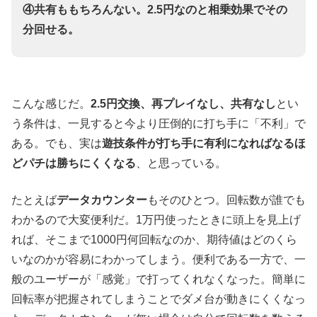
④共有ももちろんない。2.5円なのと相乗効果でその
分回せる。
こんな感じだ。
2.5円交換、再プレイなし、共有なし
とい
う条件は、一見すると今より圧倒的に打ち手に「不利」で
ある。でも、実は
遊技条件が打ち手に有利になればなるほ
どパチは勝ちにくくなる
、と思っている。
たとえば
データカウンター
もそのひとつ。回転数が誰でも
わかるので大変便利だ。1万円使ったときに頭上を見上げ
れば、そこまで1000円何回転なのか、期待値はどのくら
いなのかが容易にわかってしまう。便利である一方で、一
般のユーザーが「感覚」で打ってくれなくなった。簡単に
回転率が把握されてしまうことでダメ台が動きにくくなっ