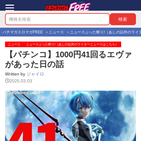
パチマガスロマガFREE
ニュース
ニュースぶった斬り!（あしの以外のライ
ニュース
ニュースぶった斬り!（あしの以外のライターニュースはこちら）
【パチンコ】1000円41回るエヴァ
があった日の話
Written by
ジャイロ
2025.03.03