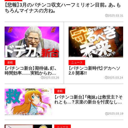
【悲報】3月のパチンコ収支ハーフミリオン目前。あ、も
ちろんマイナスの方ね。
2025.03.31
連載
ニュース
【パチンコ新台】期待値、釘、
【パチンコ新時代】デカヘソ
時間効率……実戦からわか
2.0 開幕!!
ったe真・北斗無双 第5章 ド
2025.03.26
2025.03.24
デカSTARTのポテンシャル
を語る！
連載
【パチンコ新台】「俺妹」は救世主？そ
れとも…？京楽の新台を忖度なし評
価！
2025.03.19
ニュース