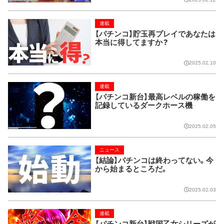
連載
【パチンコ】貯玉再プレイであなたは
本当に得してますか？
2025.02.10
連載
【パチンコ新台】最高レベルの稼働を
記録しているダークホース機
2025.02.05
ニュース
【結論】パチンコは終わってない。今
から始まるところだ。
2025.02.03
連載
【パチンコ新台】戦国乙女シリーズが