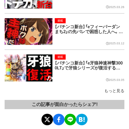
双 第5章 ドデカSTARTのポテンシ
ャルを語る！
2025.03.26
連載
【パチンコ新台】「eフィーバーダン
まち2」の先バレで困惑した人へ。バ
レない最終形がハズレる謎が解けま
した
2025.03.12
連載
【パチンコ新台】「e牙狼神速神撃300
0LT」で牙狼シリーズが復活するた
めに絶対必要なただ一つのこと
2025.03.05
もっと見る
この記事が面白かったらシェア!