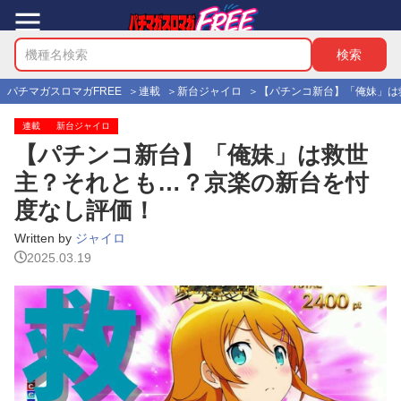
パチマガスロマガFREE
連載
新台ジャイロ
【パチンコ新台】「俺妹」は
連載
新台ジャイロ
【パチンコ新台】「俺妹」は救世
主？それとも…？京楽の新台を忖
度なし評価！
Written by
ジャイロ
2025.03.19