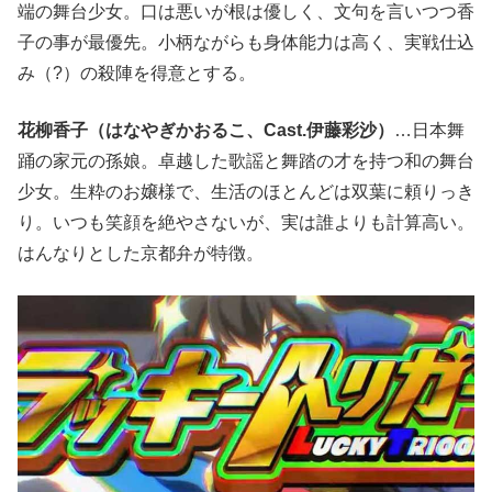
端の舞台少女。口は悪いが根は優しく、文句を言いつつ香
子の事が最優先。小柄ながらも身体能力は高く、実戦仕込
み（?）の殺陣を得意とする。
花柳香子（はなやぎかおるこ、Cast.伊藤彩沙）
…日本舞
踊の家元の孫娘。卓越した歌謡と舞踏の才を持つ和の舞台
少女。生粋のお嬢様で、生活のほとんどは双葉に頼りっき
り。いつも笑顔を絶やさないが、実は誰よりも計算高い。
はんなりとした京都弁が特徴。