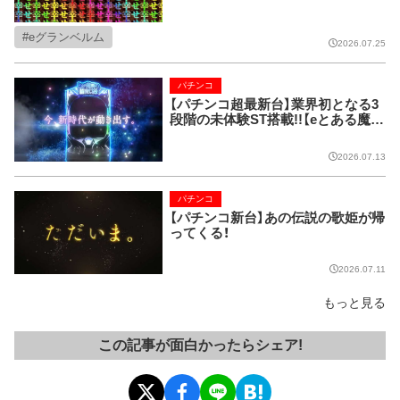
eグランベルム
2026.07.25
パチンコ
【パチンコ超最新台】業界初となる3
段階の未体験ST搭載!!【eとある魔術
の禁書目録3】
2026.07.13
パチンコ
【パチンコ新台】あの伝説の歌姫が帰
ってくる！
2026.07.11
もっと見る
この記事が面白かったらシェア!