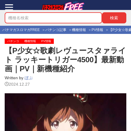
パチマガスロマガFREE
パチンコ記事
機種情報
PV情報
【P少女☆歌
パチンコ
機種情報
PV情報
【P少女☆歌劇レヴュースタァライ
ト ラッキートリガー4500】最新動
画｜PV｜新機種紹介
Written by
ぼぶ
2024.12.27