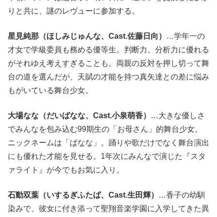
りと共に、謎のレヴューに参加する。
星見純那（ほしみじゅんな、Cast.佐藤日向）
…学年一の
才女で学級委員も務める優等生。判断力、分析力に優れる
がそれゆえ考えすぎることも。両親の反対を押し切って舞
台の道を選んだが、天賦の才能を持つ真矢達との差に悩み
もがいている舞台少女。
大場なな（だいばなな、Cast.小泉萌香）
…大きな優しさ
でみんなを包み込む99期生の「お母さん」的舞台少女。
ニックネームは「ばなな」。踊りや歌だけでなく舞台演出
にも優れた才能を見せる。1年次にみんなで演じた『スタ
ァライト』が今でもお気に入り。
石動双葉（いするぎふたば、Cast.生田輝）
…香子の幼馴
染みで、彼女に付き添って聖翔音楽学園に入学してきた異