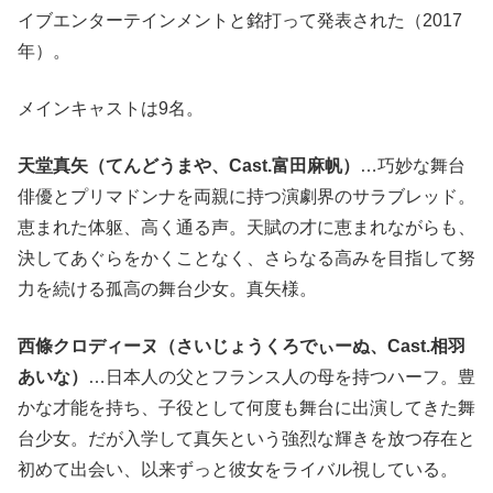
イブエンターテインメントと銘打って発表された（2017
年）。
メインキャストは9名。
天堂真矢（てんどうまや、Cast.富田麻帆）
…巧妙な舞台
俳優とプリマドンナを両親に持つ演劇界のサラブレッド。
恵まれた体躯、高く通る声。天賦の才に恵まれながらも、
決してあぐらをかくことなく、さらなる高みを目指して努
力を続ける孤高の舞台少女。真矢様。
西條クロディーヌ（さいじょうくろでぃーぬ、Cast.相羽
あいな）
…日本人の父とフランス人の母を持つハーフ。豊
かな才能を持ち、子役として何度も舞台に出演してきた舞
台少女。だが入学して真矢という強烈な輝きを放つ存在と
初めて出会い、以来ずっと彼女をライバル視している。