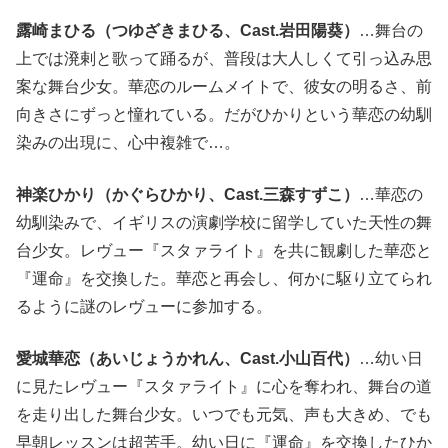
露崎まひる（つゆざきまひる、Cast.岩田陽葵）
…舞台の
上では溌剌と歌って踊るが、普段は大人しくて引っ込み思
案な舞台少女。華恋のルームメイトで、彼女の明るさ、前
向きさにずっと憧れている。だがひかりという華恋の幼馴
染みの出現に、心中複雑で…。
神楽ひかり（かぐらひかり、Cast.三森すずこ）
…華恋の
幼馴染みで、イギリスの演劇学校に留学していた天性の舞
台少女。レヴュー『スタァライト』を共に観劇した華恋と
『運命』を交換した。華恋と再会し、何かに駆り立てられ
るように謎のレヴューに参加する。
愛城華恋（あいじょうかれん、Cast.小山百代）
…幼い日
に見たレヴュー『スタァライト』に心を奪われ、舞台の道
を走り出した舞台少女。いつでも元気、声も大きめ、でも
早朝レッスンは超苦手。幼い日に『運命』を交換したひか