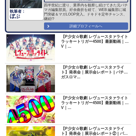
四半世紀に渡り、業界内を観察し続けてきた元パチ
マガ編集部員。紆余曲折を経て、WEB 編集部に城
門突破＆マガLOOP突入。ドキドキ定年チャンス、
ぼぶ
継続!?
詳細プロフィールへ
【P少女☆歌劇 レヴュースタァライト
ラッキートリガー4500】最新動画｜P
V｜...
【P少女☆歌劇 レヴュースタァライ
ト】発表会｜展示会レポート | パチマ
ガスロマ...
【P少女☆歌劇 レヴュースタァライト
ラッキートリガー4500】最新動画｜P
V｜...
【P少女☆歌劇 レヴュースタァライ
ト】発表会｜展示会レポート② | パチ