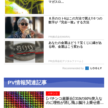
マガスロ...
８月のロト6はこの方法で買え!!６つの
数字が『完全一致』する方法
PR(株式会社MURA)
あなたの金運はどう？宝くじに縁があ
る時、金運はこう変わる
PR(合同会社デジタルファーム )
Recommended by
PV情報関連記事
パチンコ
【パチンコ超新台】319の50%突入な
のに理性が消し飛ぶ脳汁上乗せ搭載
の神台が出るぞ！！