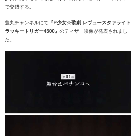
で交錯する。
豊丸チャンネルにて
『P少女☆歌劇 レヴュースタァライト
ラッキートリガー4500
』
のティザー映像が発表されまし
た。