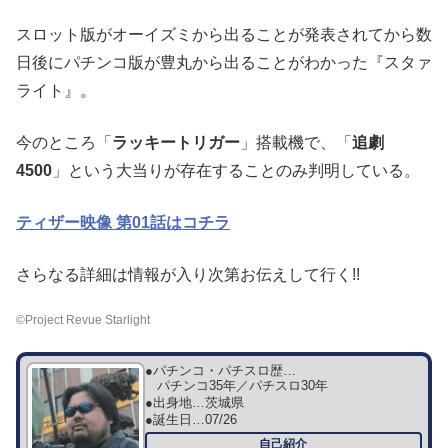
スロット版がオーイズミから出ることが発表されてから数
日後にパチンコ版が豊丸から出ることがわかった『スタァ
ライト』。
今のところ「
ラッキートリガー
」搭載機で、「
追劇
4500
」という大当りが存在することのみ判明している。
ティザー映像 第01話はコチラ
さらなる詳細は情報が入り次第お伝えして行く!!
©Project Revue Starlight
●パチンコ・パチスロ歴…
パチンコ35年／パチスロ30年
●出身地…
茨城県
●誕生日…
07/26