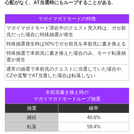
心配がなく、AT当選時にもループすることがある
。
マガイマガドモードの特徴
マガイマガドモード滞在中のクエスト突入時は、ガセ前
兆だった場合に特殊抽選が発生
特殊抽選発生時は50%でガセ前兆を本前兆に書き換える
特殊抽選で本前兆に書き換えた場合のみ、モード転落抽
選が発生
通常の抽選で本前兆のクエストに当選していた場合や、
CZや直撃でAT当選した場合は転落しない
本前兆書き換え時の
マガイマガドモードループ抽選
抽選
確率
継続
40.6%
転落
59.4%