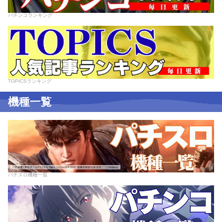
パチンコランキング
TOPICSランキング
機種一覧
パチスロ機種一覧