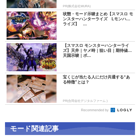
PR(株式会社MURA)
状態・モード示唆まとめ【スマスロ モ
ンスターハンターライズ Lモンハン
ライズ】 ...
【スマスロ モンスターハンターライ
ズ】天井｜ヤメ時｜狙い目｜期待値｜
天国示唆｜ボ...
宝くじが当たる人にだけ共通する“あ
る特徴”とは？
PR(合同会社デジタルファーム )
Recommended by
モード関連記事