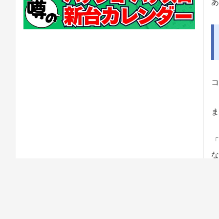
あ
コ
ま
「
な
う
「