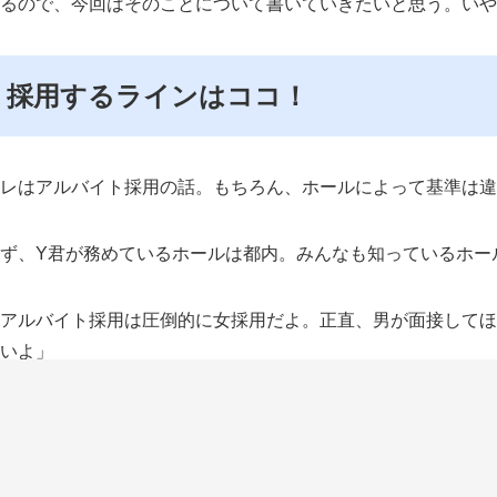
るので、今回はそのことについて書いていきたいと思う。いや
採用するラインはココ！
レはアルバイト採用の話。もちろん、ホールによって基準は違
ず、Y君が務めているホールは都内。みんなも知っているホー
アルバイト採用は圧倒的に女採用だよ。正直、男が面接してほ
いよ」
む、コレは正直な話、接客業全てに当てはまりそうだ。俺が昔
女性でも顔やスタイルを見るよね。面接中に部屋から面談して