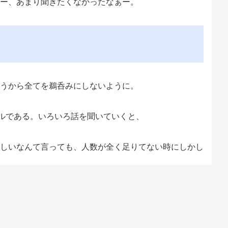
ー、あまり聞きたくなかったなぁー。
うから全てを鵜呑みにしないように。
ルである。いろいろ話を聞いていくと、
しいなんて言っても、人数が全く足りてない時にしかし
働いていた居酒屋も女性優先だったし。
る社員出てきて、みんなで顔とか胸とか会議開いてたも