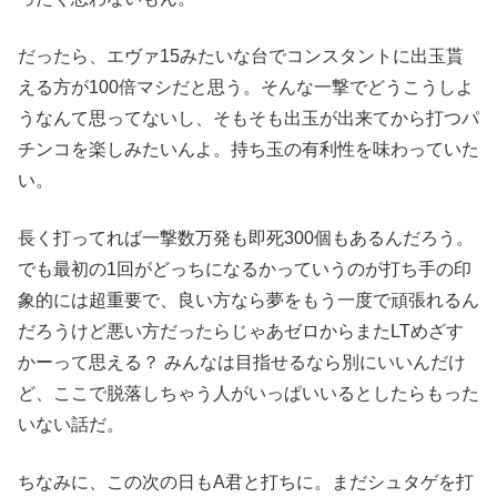
だったら、エヴァ15みたいな台でコンスタントに出玉貰
える方が100倍マシだと思う。そんな一撃でどうこうしよ
うなんて思ってないし、そもそも出玉が出来てから打つパ
チンコを楽しみたいんよ。持ち玉の有利性を味わっていた
い。
長く打ってれば一撃数万発も即死300個もあるんだろう。
でも最初の1回がどっちになるかっていうのが打ち手の印
象的には超重要で、良い方なら夢をもう一度で頑張れるん
だろうけど悪い方だったらじゃあゼロからまたLTめざす
かーって思える？ みんなは目指せるなら別にいいんだけ
ど、ここで脱落しちゃう人がいっぱいいるとしたらもった
いない話だ。
ちなみに、この次の日もA君と打ちに。まだシュタゲを打