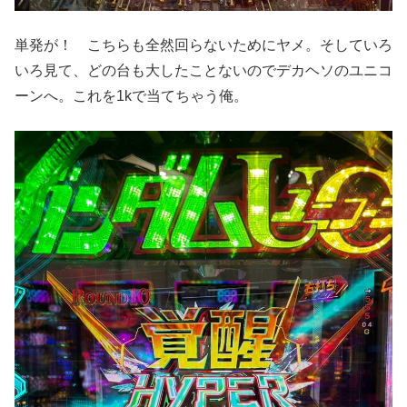
単発が！ こちらも全然回らないためにヤメ。そしていろ
いろ見て、どの台も大したことないのでデカヘソのユニコ
ーンへ。これを1kで当てちゃう俺。