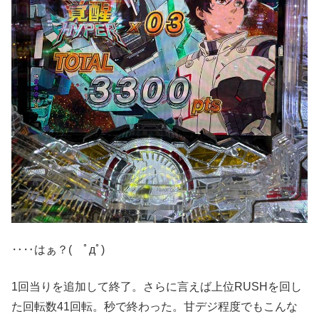
‥‥はぁ？( ﾟдﾟ)
1回当りを追加して終了。さらに言えば上位RUSHを回し
た回転数41回転。秒で終わった。甘デジ程度でもこんな