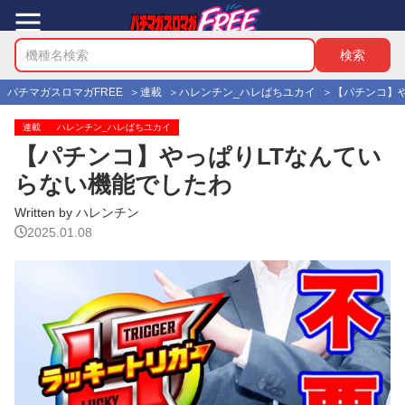
パチマガスロマガFREE
連載
ハレンチン_ハレぱちユカイ
【パチンコ】
連載
ハレンチン_ハレぱちユカイ
【パチンコ】やっぱりLTなんてい
らない機能でしたわ
Written by ハレンチン
2025.01.08