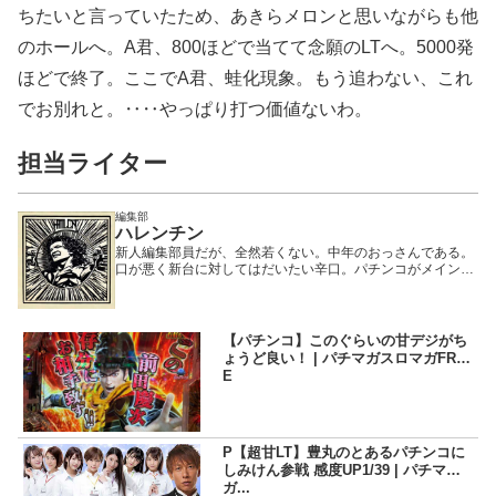
ちたいと言っていたため、あきらメロンと思いながらも他
のホールへ。A君、800ほどで当てて念願のLTへ。5000発
ほどで終了。ここでA君、蛙化現象。もう追わない、これ
でお別れと。‥‥やっぱり打つ価値ないわ。
担当ライター
編集部
ハレンチン
新人編集部員だが、全然若くない。中年のおっさんである。
口が悪く新台に対してはだいたい辛口。パチンコがメインで
期待値を積む正当派ではあるが、可愛い女性がいると期待値
を捨て、その隣で打とうとする変態である。
【パチンコ】このぐらいの甘デジがち
ょうど良い！ | パチマガスロマガFRE
E
P【超甘LT】豊丸のとあるパチンコに
しみけん参戦 感度UP1/39 | パチマ
ガ...