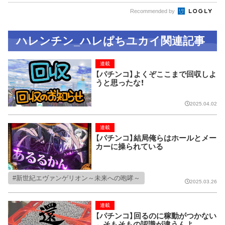
Recommended by
ハレンチン_ハレぱちユカイ関連記事
連載
【パチンコ】よくぞここまで回収しよ
うと思ったな！
2025.04.02
連載
【パチンコ】結局俺らはホールとメー
カーに操られている
新世紀エヴァンゲリオン～未来への咆哮～
2025.03.26
連載
【パチンコ】回るのに稼動がつかない
←そもそもの認識が違うんよ