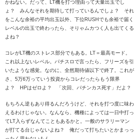
かねない。だって、LT機を打つ理由って大量出玉でし
ょ？ みんなそれを期待して打っているんでしょ？ それ
をこんな余裕の平均出玉以外、下位RUSHでも余裕で届く
レベルの出玉で終わったら、そりゃムカつく人も出てくる
よね？
コレがLT機のストレス部分でもある。LT＝最高モード。
これ以上ないレベル。パチスロで言ったら、フリーズを引
いたような感覚。なのに、全然期待値以下で終了。これが
さ、5万6万っていう投資からコレだったらもう限界
よ？ HPはゼロよ？ 「次回、パチンカス死す」だよ？
もちろん逆もあり得るんだろうけど、それを打つ度に味わ
えるわけじゃない。なんなら、機種によっては一日中打っ
てLT入らずなんてこともあるかと。一般のサラリーマン
が打てる台じゃないよね？ 俺だって打ちたいとかまっっ
ったく思わないもん。