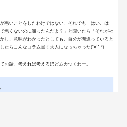
が悪いことをしたわけではない。それでも「はい、は
で悪くないのに謝ったんだよ？」と聞いたら「それが社
かし、意味がわかったとしても、自分が間違っていると
たらこんなコラム書く大人になっちゃった(´∀｀*)
てお話。考えれば考えるほどムカつくわー。
る