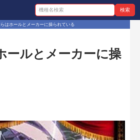
俺らはホールとメーカーに操られている
ホールとメーカーに操