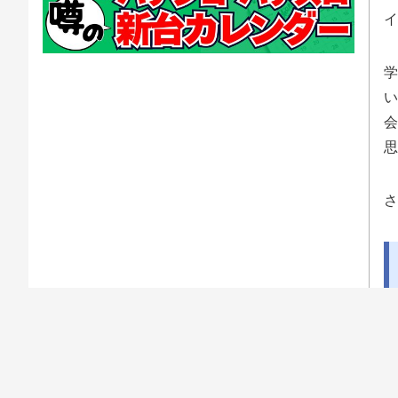
イ
学
い
会
思
パ