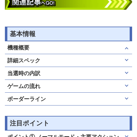
基本情報
機種概要
詳細スペック
当選時の内訳
ゲームの流れ
ボーダーライン
注目ポイント
ポイント① ノーマルモード・主要アクション