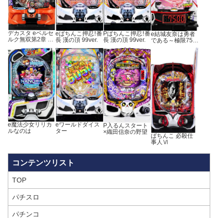
デカスタ eベルセ
eぱちんこ押忍！番
Pぱちんこ押忍！番
e結城友奈は勇者
ルク無双第2章 10
長 漢の頂 99ver.
長 漢の頂 99ver.
である～極限750
連撃Ver.
0～
eワールドダイス
e魔法少女リリカ
P入るんスタート
ター
ルなのは
×織田信奈の野望
ぱちんこ 必殺仕
事人Ⅵ
TOP
パチスロ
パチンコ