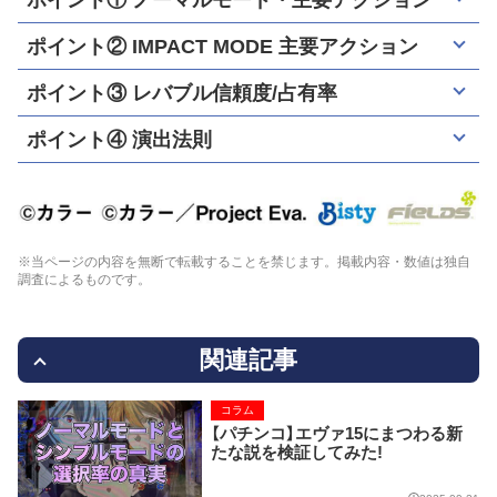
ポイント② IMPACT MODE 主要アクション
ポイント③ レバブル信頼度/占有率
ポイント④ 演出法則
※当ページの内容を無断で転載することを禁じます。掲載内容・数値は独自
調査によるものです。
関連記事
コラム
【パチンコ】エヴァ15にまつわる新
たな説を検証してみた!