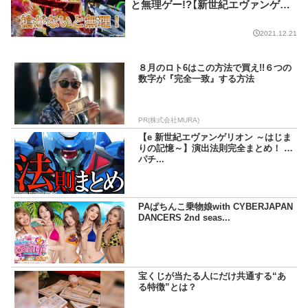
と無理ゲー!?【新世紀エヴァンゲリ
オン～未来への咆哮～】
2021.12.21
８月のロト6はこの方法で買え!!６つの
数字が『完全一致』する方法
PR(株式会社MURA)
【e 新世紀エヴァンゲリオン ～はじま
りの記憶～】演出法則完全まとめ！ |
パチ...
PAぱちんこ乗物娘with CYBERJAPAN
DANCERS 2nd seas...
宝くじが当たる人にだけ共通する“あ
る特徴”とは？