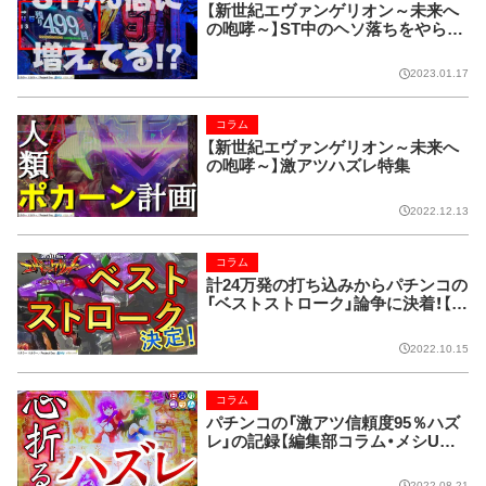
【新世紀エヴァンゲリオン～未来へ
の咆哮～】ST中のヘソ落ちをやらか
した結果……
2023.01.17
コラム
【新世紀エヴァンゲリオン～未来へ
の咆哮～】激アツハズレ特集
2022.12.13
コラム
計24万発の打ち込みからパチンコの
「ベストストローク」論争に決着！【新
世紀エヴァンゲリオン～未来への咆
哮～】
2022.10.15
コラム
パチンコの「激アツ信頼度95％ハズ
レ」の記録【編集部コラム・メシUMA
第77幕】
2022.08.21