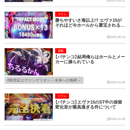
2025.09.21
コラム
勝ちやすいさ海以上!? エヴァ15が
それほど今ホールから重宝される理
由【俺はコイツで勝ってるぜ!!】
2025.06.19
連載
【パチンコ】結局俺らはホールとメー
カーに操られている
新世紀エヴァンゲリオン～未来への咆哮～
2025.03.26
コラム
【パチンコ】エヴァ15のST中の保留
変化音が最高過ぎる件について
2024.11.30