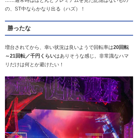
……通常時はほとんどプレミアムを見た記憶はないもの
の、ST中ならかなり出る（ハズ）！
勝ったな
増台されてから、幸い状況は良いようで回転率は
20回転
～21回転／千円くらい
はありそうな感じ。非常識なハマ
リだけは何とか避けたい！