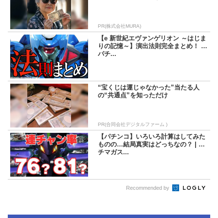
PR(株式会社MURA)
【e 新世紀エヴァンゲリオン ～はじま
りの記憶～】演出法則完全まとめ！ |
パチ...
“宝くじは運じゃなかった”当たる人
の“共通点”を知っただけ
PR(合同会社デジタルファーム )
【パチンコ】いろいろ計算はしてみた
ものの…結局真実はどっちなの？ | パ
チマガス...
Recommended by