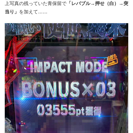
上写真の残っていた青保留で
「レバブル→押せ（白）→突
当り」
を加えて……