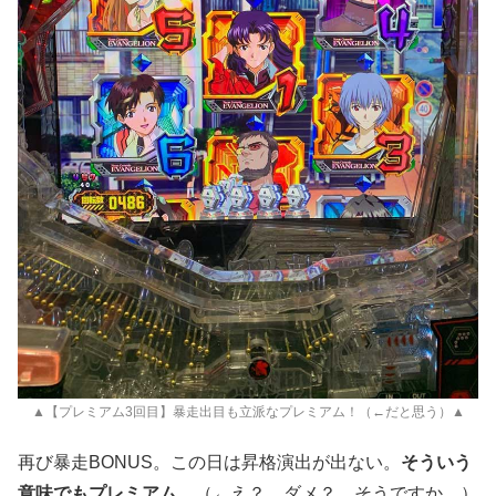
▲【プレミアム3回目】暴走出目も立派なプレミアム！（←だと思う）▲
再び暴走BONUS。この日は昇格演出が出ない。
そういう
意味でもプレミアム
。（←え？ ダメ？ そうですか。）