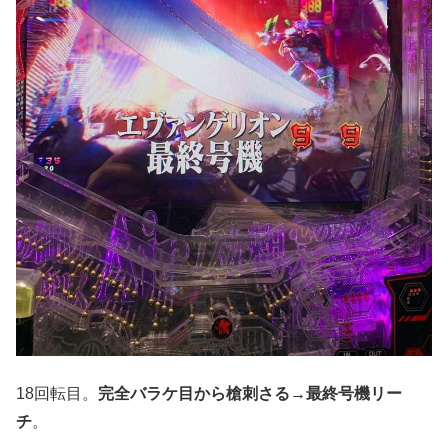
18回転目。
完全バラケ目から槍刺さる→最終号機リー
チ
。