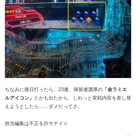
ちなみに後日打ったら、23連。保留連濃厚の
「金ラミエ
ルアイコン」
とかも出たから、しれっと実戦内容を差し替
えようとしたら……ダメだってさ。
担当編集は不正を許サナイ☆