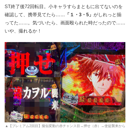
ST終了後72回転目。小キャラすらまともに出てないのを
確認して、携帯見てたら……
「１・3・5」
がしれっと揃
ってた……。気づいたら、画面殴られた時だったので……
いや、撮れるか！
▲【プレミアム2回目】擬似変動の赤チャンス目→押せ（赤）→使徒襲来から