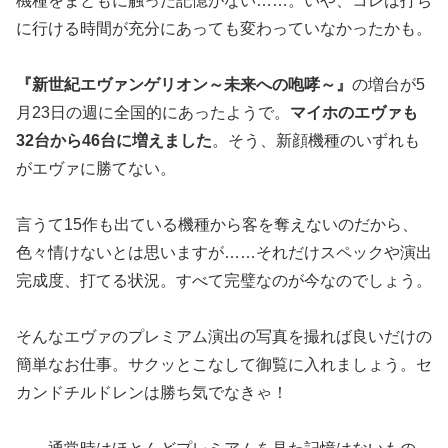
機種をまともに触った記憶がない……。いや、コレは打ち
に行ける時間が充分にあっても変わっていなかったかも。
『新世紀エヴァンゲリオン～未来への咆哮～』
の増台が5
月23日の週に全国的にあったようで。
マイホのエヴァも
32台から46台に増えました
。そう、新顔機種のいずれも
がエヴァに勝てない。
言うて15作も出ている機種から客を奪えないのだから、
色々情けないとは思いますが……それだけスペックや演出
完成度、打てる状況。すべて完璧なのが今なのでしょう。
そんなエヴァのプレミアム演出の写真を撮れば良いだけの
簡単なお仕事。サクッとこなして御覧に入れましょう。セ
カンドチルドレンは勝ち気でなきゃ！