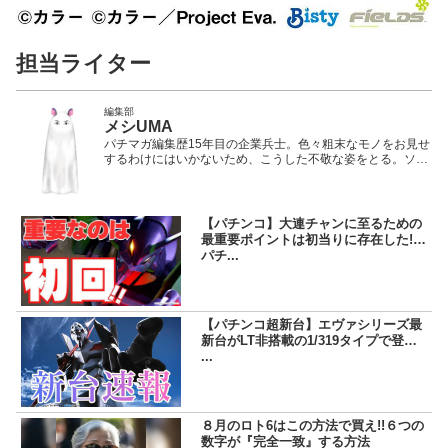
担当ライター
編集部
メシUMA
パチマガ編集歴15年目の企業兵士。色々粗末なモノをお見せ
するわけにはいかないため、こうした不敬な姿をとる。ソシ
ャゲの課金が日課で、その資金を稼ぐためにパチンコ・競馬
に手を染める。パチンコはゴリゴリに堅い打ち方で「高勝
率」をキープする立ち回りが身上。しかし、ドテチンに肉薄
するほどヒキが弱い。
【パチンコ】大連チャンに至るための
最重要ポイントは初当りに存在した!! |
パチ...
【パチンコ超新台】エヴァシリーズ最
新台がLT非搭載の1/319タイプで登場!!
...
８月のロト6はこの方法で買え!!６つの
数字が『完全一致』する方法