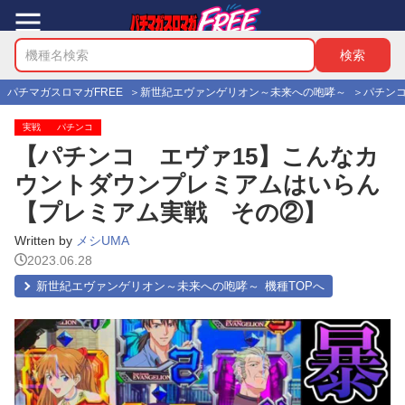
パチマガスロマガFREE
新世紀エヴァンゲリオン～未来への咆哮～
パチン
実戦
パチンコ
【パチンコ エヴァ15】こんなカ
ウントダウンプレミアムはいらん
【プレミアム実戦 その②】
Written by
メシUMA
2023.06.28
新世紀エヴァンゲリオン～未来への咆哮～