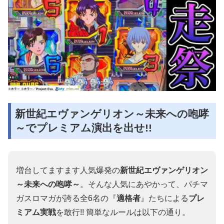
新世紀エヴァンゲリオン～未来への咆哮
～でプレミアム演出を出せ!!
増台してますます人気爆発の
新世紀エヴァンゲリオン
～未来への咆哮～
。そんな人気にあやかって、パチマ
ガスロマガが誇る全6名の『
適格者
』たちによる
プレ
ミアム実戦
を敢行!! 簡単なルールは以下の通り。