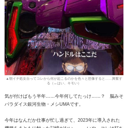
▲朝イチ処女台ってコレから何が起こるのかを色々と想像すると……興奮す
る（←はい、キモい）
気が付けばもう半年……今年何してたっけ……？ 脳みそ
パラダイス銀河生物・メシUMAです。
今年はなんだか仕事が忙し過ぎて、2023年に導入された