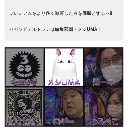
プレミアムをより多く激写した者を
優勝
とするッ!!
セカンドチルドレンは
編集部員・メシUMA
!!