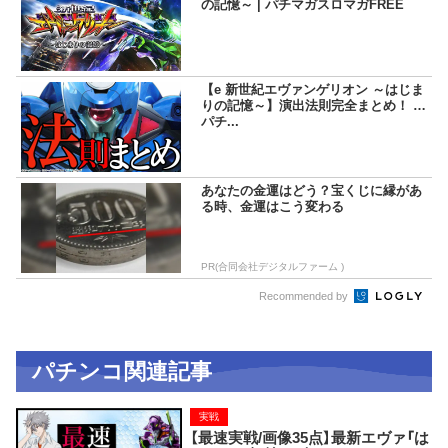
の記憶～ | パチマガスロマガFREE
【e 新世紀エヴァンゲリオン ～はじま
りの記憶～】演出法則完全まとめ！ |
パチ...
あなたの金運はどう？宝くじに縁があ
る時、金運はこう変わる
PR(合同会社デジタルファーム )
Recommended by
パチンコ関連記事
実戦
【最速実戦/画像35点】最新エヴァ「は