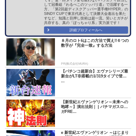
して冠番組『わるぺこのツッパリ道』で活躍する一
方、「第2回超ディスクアッパー選手権HYPER」の
SINDY CUPで東京代表として決勝大会進出を果た
すなど、知識と目押し技術は超一流。笑いとガチが
共存する、真の「ぽっちゃり系」実力派です！
詳細プロフィールへ
８月のロト6はこの方法で買え!!６つの
数字が『完全一致』する方法
PR(株式会社MURA)
【パチンコ超新台】エヴァシリーズ最
新台がLT非搭載の1/319タイプで登場!!
...
【新世紀エヴァンゲリオン～未来への
咆哮～】演出法則｜ | パチマガスロマ
ガFRE...
e 新世紀エヴァンゲリオン ～はじまり