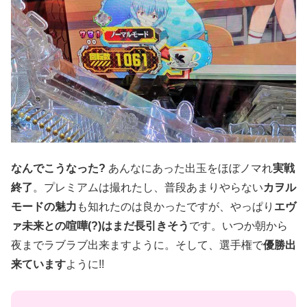
なんでこうなった?
あんなにあった出玉をほぼノマれ
実戦
終了
。プレミアムは撮れたし、普段あまりやらない
カヲル
モードの魅力
も知れたのは良かったですが、やっぱり
エヴ
ァ未来との喧嘩(?)はまだ長引きそう
です。いつか朝から
夜までラブラブ出来ますように。そして、選手権で
優勝出
来ています
ように!!