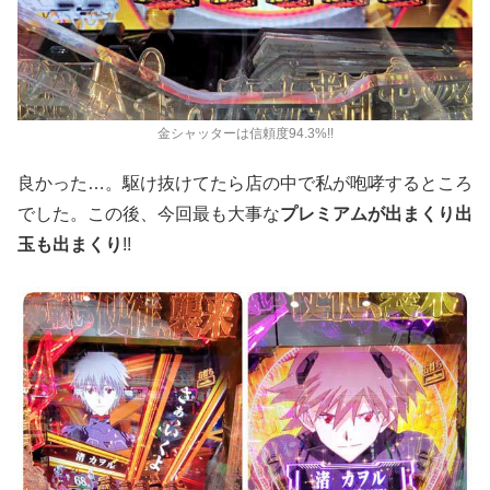
金シャッターは信頼度94.3%!!
良かった…。駆け抜けてたら店の中で私が咆哮するところ
でした。この後、今回最も大事な
プレミアムが出まくり出
玉も出まくり
!!