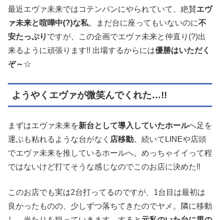
最近エヴァ未来ではコテンパンにやられていて、絶賛
エヴ
ァ未来と喧嘩中(?)な私
。まだ台に座ってもいないのに
不
安たっぷり
ですが、この企画でエヴァ未来と仲直り(?)出
来るように頑張ります!! 出場するからには
優勝はいただく
ぞ～
☆
ようやくエヴァが微笑んでくれた…!!
まずはエヴァ未来を
新台として導入していたホール
へ足を
運ぶも粘れるような台がなく
店移動
。続いてLINEや店頭
でエヴァ未来を推しているホールへ。めっちゃイイって程
ではないけど打てそうな感じなのでこのお店に決めた!!
このお店でも実は2台打ってるのですが、1台目は最初は
良かったものの、少しずつ落ちてきたのでヤメ。隣に移動
し、当たりを狙っていきます。すると
元私のいた台に男の