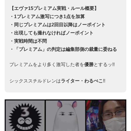
【エヴァ15プレミアム実戦・ルール概要】
・1プレミアム激写につき1点を加算
・同じプレミアムは2回目以降はノーポイント
・出現しても撮れなければノーポイント
・実戦時間は不問
・「プレミアム」の判定は編集部側の裁量に委ねる
プレミアムをより多く激写した者を
優勝
とするッ!!
シックススチルドレンは
ライター・わるぺこ
!!