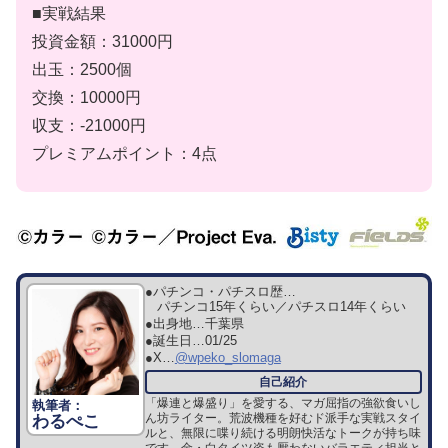
■実戦結果
投資金額：31000円
出玉：2500個
交換：10000円
収支：-21000円
プレミアムポイント：4点
●パチンコ・パチスロ歴…
パチンコ15年くらい／パチスロ14年くらい
●出身地…
千葉県
●誕生日…
01/25
●X…
@wpeko_slomaga
「爆連と爆盛り」を愛する、マガ屈指の強欲食いし
ん坊ライター。荒波機種を好むド派手な実戦スタイ
わるぺこ
ルと、無限に喋り続ける明朗快活なトークが持ち味
です。金・白タイツ姿も厭わないバラエティ担当と