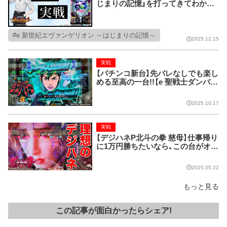
じまりの記憶」を打ってきてわかっ
た絶対見逃せない激推しポイント17
選！！！ 先咆哮・先次回予告・先カヲル
レイ背景etc...【e 新世紀エヴァンゲ
e 新世紀エヴァンゲリオン ～はじまりの記憶～
リオン ～はじまりの記憶～】
2025.12.15
実戦
【パチンコ新台】先バレなしでも楽し
める至高の一台!!【e 聖戦士ダンバイ
ン3 ZEROSONIC】
2025.10.17
実戦
【デジハネP北斗の拳 慈母】仕事帰り
に1万円勝ちたいなら、この台がオス
スメ!
2025.05.22
もっと見る
この記事が面白かったらシェア!