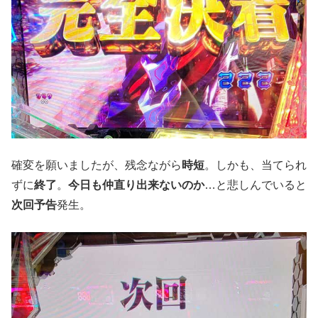
確変を願いましたが、残念ながら
時短
。しかも、当てられ
ずに
終了
。
今日も仲直り出来ないのか
…と悲しんでいると
次回予告
発生。