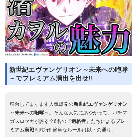
新世紀エヴァンゲリオン～未来への咆哮
～でプレミアム演出を出せ!!
増台してますます人気爆発の
新世紀エヴァンゲリオン
～未来への咆哮～
。そんな人気にあやかって、パチマ
ガスロマガが誇る全6名の『
適格者
』たちによる
プレ
ミアム実戦
を敢行!! 簡単なルールは以下の通り。