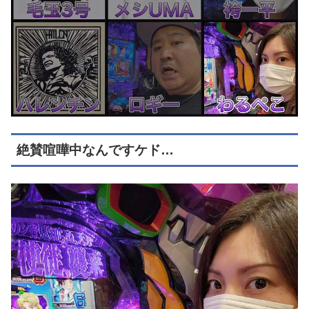
絶賛喧嘩中なんですケド…