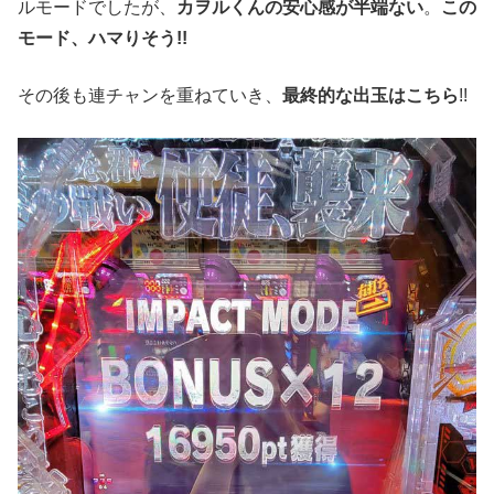
ルモードでしたが、
カヲルくんの安心感が半端ない
。
この
モード、ハマりそう!!
その後も連チャンを重ねていき、
最終的な出玉はこちら
!!