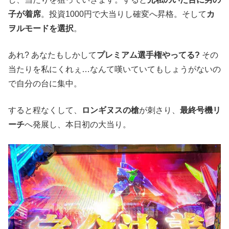
子が着席
。投資1000円で大当りし確変へ昇格。そして
カ
ヲルモードを選択
。
あれ? あなたもしかして
プレミアム選手権やってる?
その
当たりを私にくれぇ…なんて嘆いていてもしょうがないの
で自分の台に集中。
すると程なくして、
ロンギヌスの槍
が刺さり、
最終号機リ
ーチ
へ発展し、本日初の大当り。