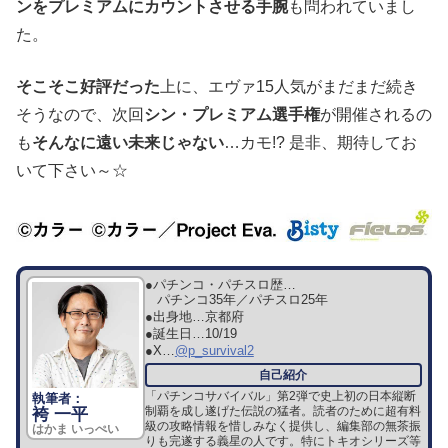
ンをプレミアムにカウントさせる手腕
も問われていまし
た。
そこそこ好評だった
上に、エヴァ15人気がまだまだ続き
そうなので、次回
シン・プレミアム選手権
が開催されるの
も
そんなに遠い未来じゃない
…カモ!? 是非、期待してお
いて下さい～☆
●パチンコ・パチスロ歴…
パチンコ35年／パチスロ25年
●出身地…
京都府
●誕生日…
10/19
●X…
@p_survival2
「パチンコサバイバル」第2弾で史上初の日本縦断
制覇を成し遂げた伝説の猛者。読者のために超有料
袴 一平
級の攻略情報を惜しみなく提供し、編集部の無茶振
はかま いっぺい
りも完遂する義星の人です。特にトキオシリーズ等