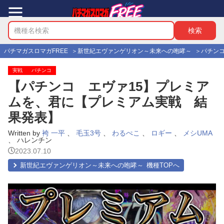
パチマガスロマガFREE
新世紀エヴァンゲリオン～未来への咆哮～
パチン
実戦
パチンコ
【パチンコ エヴァ15】プレミア
ムを、君に【プレミアム実戦 結
果発表】
Written by
袴 一平
、
毛玉3号
、
わるぺこ
、
ロギー
、
メシUMA
、 ハレンチン
2023.07.10
新世紀エヴァンゲリオン～未来への咆哮～