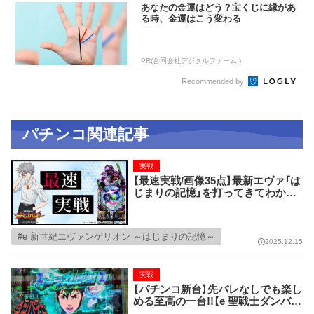
あなたの金運はどう？宝くじに縁があ
る時、金運はこう変わる
PR(合同会社デジタルファーム )
Recommended by
パチンコ関連記事
実戦
【最速実戦/画像35点】最新エヴァ「は
じまりの記憶」を打ってきてわかっ
た絶対見逃せない激推しポイント17
選！！！ 先咆哮・先次回予告・先カヲル
レイ背景etc...【e 新世紀エヴァンゲ
e 新世紀エヴァンゲリオン ～はじまりの記憶～
リオン ～はじまりの記憶～】
2025.12.15
実戦
【パチンコ新台】先バレなしでも楽し
める至高の一台!!【e 聖戦士ダンバイ
ン3 ZEROSONIC】