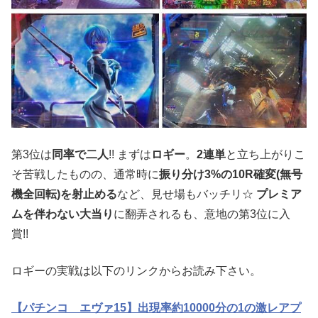
第3位は
同率で二人
!! まずは
ロギー
。
2連単
と立ち上がりこ
そ苦戦したものの、通常時に
振り分け3%の10R確変(無号
機全回転)を射止める
など、見せ場もバッチリ☆
プレミア
ムを伴わない大当り
に翻弄されるも、意地の第3位に入
賞!!
ロギーの実戦は以下のリンクからお読み下さい。
【パチンコ エヴァ15】出現率約10000分の1の激レアプ