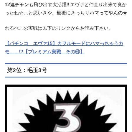
12連チャン
も飛び出す大活躍!! エヴァと仲直り出来て良か
ったね☆…と思いきや、最後にきっちり
ハマってやんの
★
わるぺこの実戦は以下のリンクからお読み下さい。
【パチンコ エヴァ15】カヲルモードにハマっちゃうカ
モ……!?【プレミアム実戦 その⑥】
第2位：毛玉3号