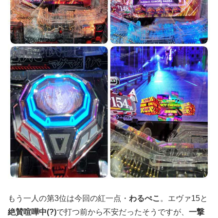
もう一人の第3位は今回の紅一点・
わるぺこ
。エヴァ15と
絶賛喧嘩中(?)
で打つ前から不安だったそうですが、
一撃