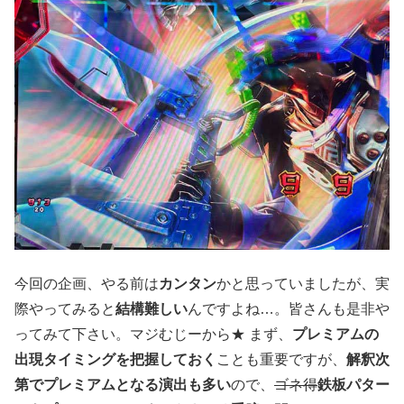
今回の企画、やる前は
カンタン
かと思っていましたが、実
際やってみると
結構難しい
んですよね…。皆さんも是非や
ってみて下さい。マジむじーから★ まず、
プレミアムの
出現タイミングを把握しておく
ことも重要ですが、
解釈次
第でプレミアムとなる演出も多い
ので、
ゴネ得
鉄板パター