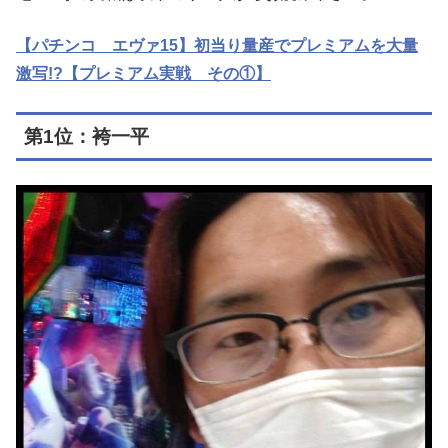
【パチンコ エヴァ15】初当り量産でプレミアムを大量
激写!?【プレミアム実戦 その①】
第1位：袴一平