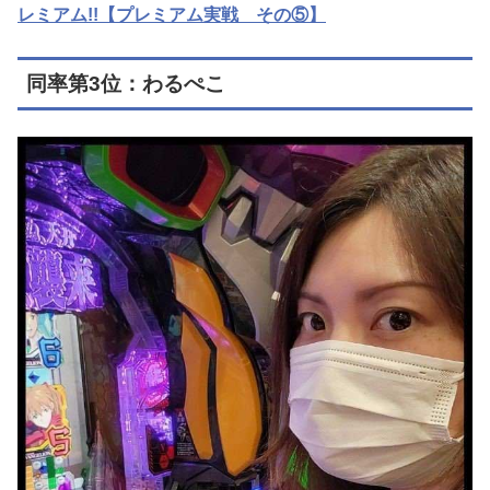
レミアム!!【プレミアム実戦 その⑤】
同率第3位：わるぺこ