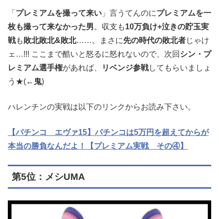
「
プレミアムを撮って来い
」言うてんのに
プレミアムを一
枚も撮って来なかった男
。収支も
10万負け+泣きの貯玉実
戦
も
敗北敗北&敗北
……。まさに
先の時代の敗北者
じゃけ
ェ…!!! ここまで酷いと怒るに怒れないので、次回
シン・プ
レミアム選手権
があれば、
リベンジ参戦
してもらいましょ
う★(
←鬼
)
ハレンチンの実戦は以下のリンクからお読み下さい。
【パチンコ エヴァ15】パチンコは5万円を超えてからが
本当の勝負なんだよ！【プレミアム実戦 その④】
第5位：メシUMA