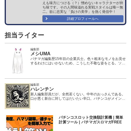
えも味方につける（？）憎めないキャラクターが持
ち味です。その人間味溢れる実戦スタイルは唯一無
二。欲に忠実な「負けの美学」を熱く発信中！
詳細プロフィールへ
担当ライター
編集部
メシUMA
パチマガ編集歴15年目の企業兵士。色々粗末なモノをお見せ
するわけにはいかないため、こうした不敬な姿をとる。ソシ
ャゲの課金が日課で、その資金を稼ぐためにパチンコ・競馬
に手を染める。パチンコはゴリゴリに堅い打ち方で「高勝
率」をキープする立ち回りが身上。しかし、ドテチンに肉薄
するほどヒキが弱い。
編集部
ハレンチン
新人編集部員だが、全然若くない。中年のおっさんである。
口が悪く新台に対してはだいたい辛口。パチンコがメインで
期待値を積む正当派ではあるが、可愛い女性がいると期待値
を捨て、その隣で打とうとする変態である。
パチンコスロット交換額計算機 | 簡単
計算ツール | パチマガスロマガFREE