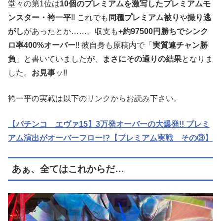
堂々の第1位は
10個のプレミアムを激写したプレミアムモ
ンスター・袴一平
!! これでも
同種プレミアム被り
や
撮り逃
がし
があったとか……。収支も
+約97500円勝ちでシンク
ロ率400%オーバー
!! 彼自身も原稿内で「
実質連チャン勝
負
」と書いていましたが、
まさにその通りの結果
となりま
した。
お見事
ッ!!
袴一平の実戦は以下のリンクからお読み下さい。
【パチンコ エヴァ15】3万発オーバーの大爆発!! プレミ
アム演出がオーバーフロー!?【プレミアム実戦 その③】
あぁ、全てはこれからだ…