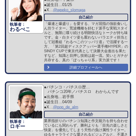
●誕生日…
01/25
●X…
@wpeko_slomaga
「爆連と爆盛り」を愛する、マガ屈指の強欲食いし
ん坊ライター。荒波機種を好むド派手な実戦スタイ
わるぺこ
ルと、無限に喋り続ける明朗快活なトークが持ち味
です。金・白タイツ姿も厭わないバラエティ担当と
して冠番組『わるぺこのツッパリ道』で活躍する一
方、「第2回超ディスクアッパー選手権HYPER」の
SINDY CUPで東京代表として決勝大会進出を果た
すなど、知識と目押し技術は超一流。笑いとガチが
共存する、真の「ぽっちゃり系」実力派です！
詳細プロフィールへ
●パチンコ・パチスロ歴…
パチンコ20年／パチスロ わからんです
●出身地…
岩手県
●誕生日…
04/09
●X…
@pop_de_alm
業界指折りのパチンコ知識と作文能力を持ち合わせ
ているにも関わらず、勝利よりも「目先の楽しさと
ロギー
快楽」を優先してしまう天性の負け属性ライター。
ゆるキャラライクな愛されるビジュアルと、不運さ