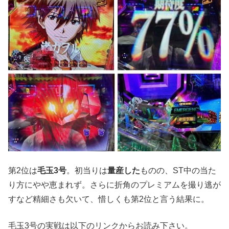
第2位は
毛玉3号
。初当りは
量産した
ものの、ST中の当た
り方にやや恵まれず。さらに折角のプレミアムを撮り逃が
すなど精細さも欠いて、惜しくも第2位と言う結果に。
毛玉3号の実戦は以下のリンクからお読み下さい。