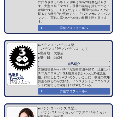
に代表されるハネモノ攻略は極高の精度を誇りま
す。大型企画「マガ王」優勝の実績を持ちつつどこ
か報われない、ただひたすらに周囲の笑顔のために
振るまう献身的な姿はまさに「パチマガのアンパン
マン」。実戦に基づいた本物の技術を熱く届けま
す。
詳細プロフィールへ
●パチンコ・パチスロ歴…
パチンコ24年／パチスロ なし
●出身地…
大阪府
●誕生日…
05/24
常連投稿者からパチマガ攻略軍団を経て、現在はパ
チマガスロマガFREE編集部員となった未確認生
物。顔出ししていないのをいいことに、機種の攻略
毛玉3号
要素を探るのが大好き。インスタントかつコンスタ
けだまさんごう
ントに勝てる方法を日々模索している。
詳細プロフィールへ
●パチンコ・パチスロ歴…
パチンコ15年くらい／パチスロ14年くらい
●出身地…
千葉県