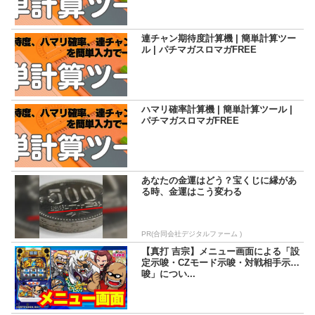
連チャン期待度計算機 | 簡単計算ツー
ル | パチマガスロマガFREE
ハマリ確率計算機 | 簡単計算ツール |
パチマガスロマガFREE
あなたの金運はどう？宝くじに縁があ
る時、金運はこう変わる
PR(合同会社デジタルファーム )
【真打 吉宗】メニュー画面による「設
定示唆・CZモード示唆・対戦相手示
唆」につい...