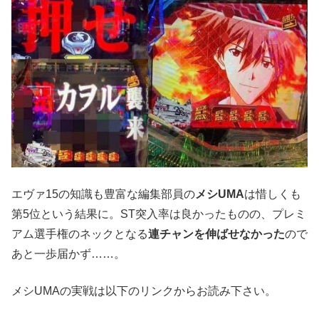
エヴァ15の知識も豊富な編集部員の
メシUMA
は惜しくも
第5位という結果に。ST突入率は良かったものの、プレミ
アム選手権のネックとなる
連チャンを伸ばせなかった
ので
あと一歩届かず……。
メシUMAの実戦は以下のリンクからお読み下さい。