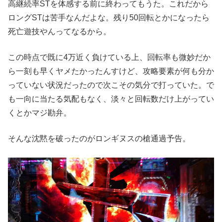
高継続率STを体感する前に終わってもうた。これだから
ロングSTは苦手なんだよな。残り50回転とかになったら
死亡遊技やんってなるから。
この時点で既に4万近く負けている上、回転率も微妙だか
ら一刻も早くヤメたかったんすけど、攻略要素が何も分か
っていない状況だったので次こその気分で打っていた。で
も一向に当たる気配もなく、淡々と回転数だけ上がってい
くとかマジ勘弁。
そんな沈黙を破ったのがロンギヌスの槍通過予告。