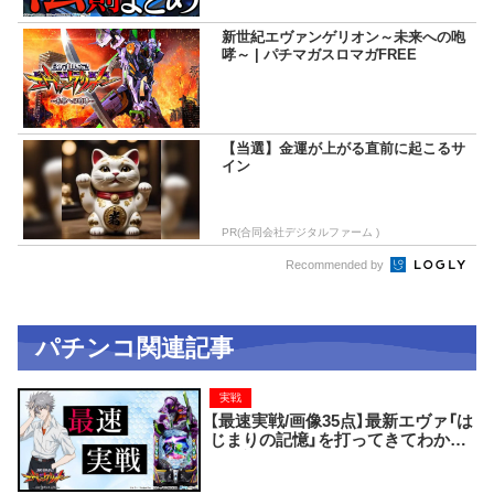
新世紀エヴァンゲリオン～未来への咆
哮～ | パチマガスロマガFREE
【当選】金運が上がる直前に起こるサ
イン
PR(合同会社デジタルファーム )
Recommended by
パチンコ関連記事
実戦
【最速実戦/画像35点】最新エヴァ「は
じまりの記憶」を打ってきてわかっ
た絶対見逃せない激推しポイント17
選！！！ 先咆哮・先次回予告・先カヲル