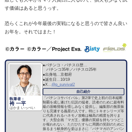
す価値はあると思うっす。
恐らくこれが今年最後の実戦になると思うので皆さん良い
お年を。それではまた！
●パチンコ・パチスロ歴…
パチンコ35年／パチスロ25年
●出身地…
京都府
●誕生日…
10/19
●X…
@p_survival2
「パチンコサバイバル」第2弾で史上初の日本縦断
制覇を成し遂げた伝説の猛者。読者のために超有料
袴 一平
級の攻略情報を惜しみなく提供し、編集部の無茶振
はかま いっぺい
りも完遂する義星の人です。特にトキオシリーズ等
に代表されるハネモノ攻略は極高の精度を誇りま
す。大型企画「マガ王」優勝の実績を持ちつつどこ
か報われない、ただひたすらに周囲の笑顔のために
振るまう献身的な姿はまさに「パチマガのアンパン