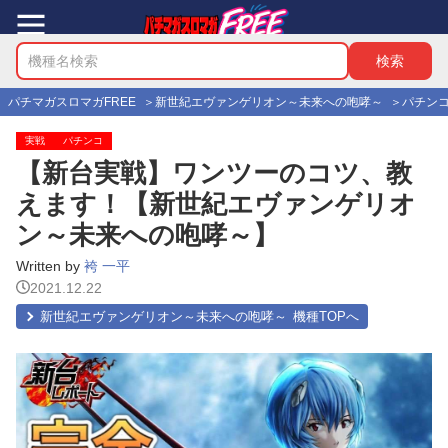
パチマガスロマガFREE
新世紀エヴァンゲリオン～未来への咆哮～
パチン
実戦
パチンコ
【新台実戦】ワンツーのコツ、教
えます！【新世紀エヴァンゲリオ
ン～未来への咆哮～】
Written by
袴 一平
2021.12.22
新世紀エヴァンゲリオン～未来への咆哮～