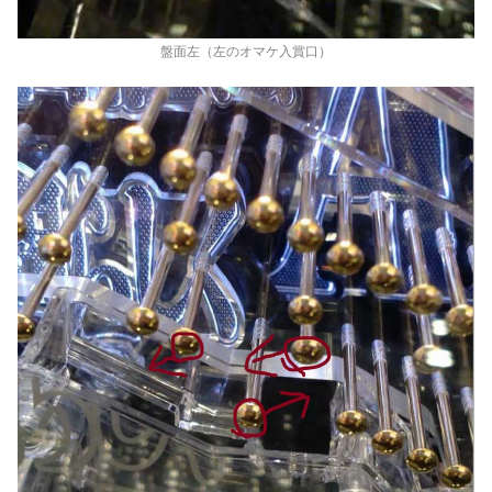
盤面左（左のオマケ入賞口）