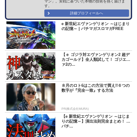
マン」。実戦に基づいた本物の技術を熱く届けま
す。
詳細プロフィールへ
e 新世紀エヴァンゲリオン ～はじまり
の記憶～ | パチマガスロマガFREE
【ｅ ゴジラ対エヴァンゲリオン2 超デ
カゴールド】全人類試して！ ゴジエヴ
ァ2の...
８月のロト6はこの方法で買え!!６つの
数字が『完全一致』する方法
PR(株式会社MURA)
【e 新世紀エヴァンゲリオン ～はじま
りの記憶～】演出法則完全まとめ！ |
パチ...