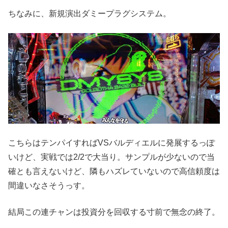
ちなみに、新規演出ダミープラグシステム。
こちらはテンパイすればVSバルディエルに発展するっぽ
いけど、実戦では2/2で大当り。サンプルが少ないので当
確とも言えないけど、隣もハズレていないので高信頼度は
間違いなさそうっす。
結局この連チャンは投資分を回収する寸前で無念の終了。