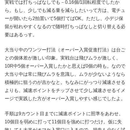
実戦では打ちっぱなしでも－0.16個/1回転程度でしたか
ら。もし、少しでも減る量を減らしたいって方は、電チュ
ーが開いたら2拍置いて5個打てばOK。ただし、小デジ保
留が枯れやすくなるので随時打ちっぱなしと切り替える必
要はあるっす。
大当り中のワンツー打法（オーバー入賞促進打法）は台ご
との個体差が激しい印象。実戦台は飛びムラが激しく、
10R中5個オーバー入賞したかと思えば0個の時も。なので
大当り中は常に飛びムラを意識し、ムラが少ないようなら
積極的に狙うのが吉かなと。ちなみにがっつり減速させる
よりも、減速ポイントをチップさせて少し減速させるイメ
ージで実践した方がオーバー入賞しやすい感じでしたよ。
手順は9カウント目までに減速ポイントに照準をあわせ、
10個目を弱めに打って11個目を強めに打つだけ。仮に失
敗しても大半がオマケ入賞口に入るので、損失も少なく試