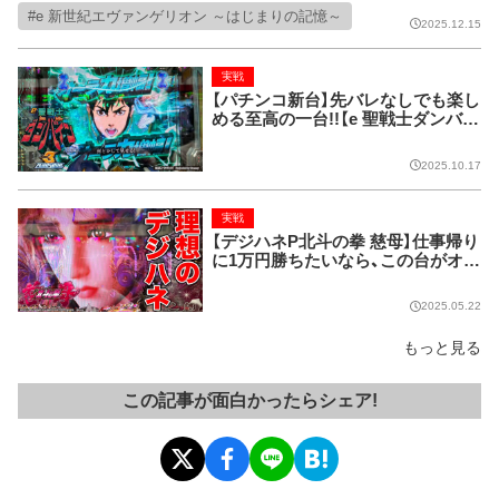
レイ背景etc...【e 新世紀エヴァンゲ
e 新世紀エヴァンゲリオン ～はじまりの記憶～
リオン ～はじまりの記憶～】
2025.12.15
実戦
【パチンコ新台】先バレなしでも楽し
める至高の一台!!【e 聖戦士ダンバイ
ン3 ZEROSONIC】
2025.10.17
実戦
【デジハネP北斗の拳 慈母】仕事帰り
に1万円勝ちたいなら、この台がオス
スメ!
2025.05.22
もっと見る
この記事が面白かったらシェア!