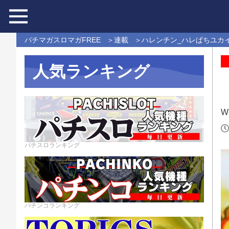
パチマガスロマガFREE
連載
ハレンチン_ハレぱちユカ
人気ランキング
W
パチスロランキング
パチンコランキング