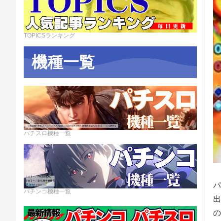
TOPICSランキング
機種一覧
パチスロ機種一覧
パ
パチンコ機種一覧
出
の