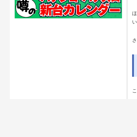
ほ
い
さ
こ
2
叩
俺