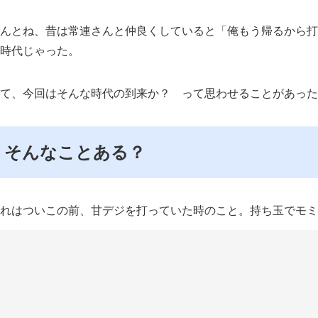
んとね、昔は常連さんと仲良くしていると「俺もう帰るから打
時代じゃった。
て、今回はそんな時代の到来か？ って思わせることがあった
そんなことある？
れはついこの前、甘デジを打っていた時のこと。持ち玉でモミ
つ隣の台を少し前から打っていたおじいちゃん。連チャンが終
かれた俺。こういう時、俺はちゃんと話を聞いてあげる姿勢に
「どうしました？」