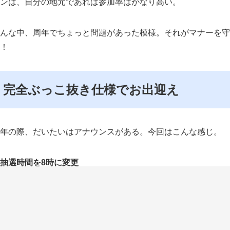
ンは、自分の地元であれば参加率はかなり高い。
んな中、周年でちょっと問題があった模様。それがマナーを守
！
完全ぶっこ抜き仕様でお出迎え
年の際、だいたいはアナウンスがある。今回はこんな感じ。
抽選時間を8時に変更
並びが規定人数到達で並びを打ち切り抽選時間前でも即抽選開
8時前に規定人数集まったらお知らせします