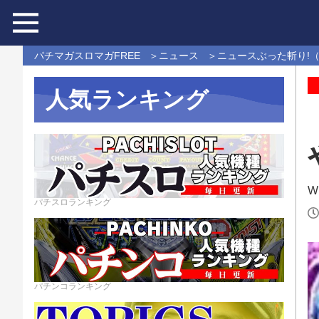
パチマガスロマガFREE
ニュース
ニュースぶった斬り!
人気ランキング
W
パチスロランキング
パチンコランキング