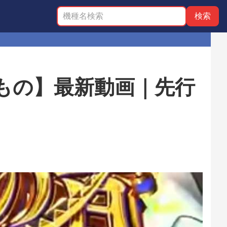
もの】最新動画｜先行