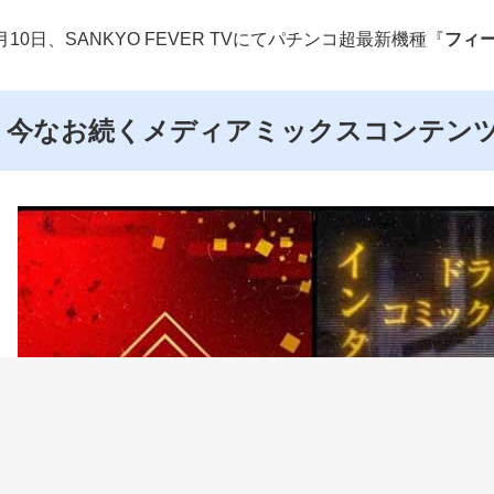
月10日、SANKYO FEVER TVにてパチンコ超最新機種『
フィ
今なお続くメディアミックスコンテンツ